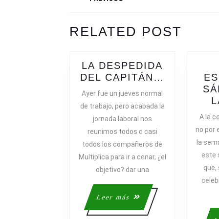
DE
ENTRADAS
Previous
Next
RELATED POST
post:
post:
LA DESPEDIDA
LA
DEL CAPITÁN…
ES
DESPEDI
SÁ
Ayer fue un jueves normal
DEL
L
de trabajo, pero acabada la
CAPITÁN
A la c
jornada laboral nos
no por
reunimos todos o casi
la sem
todos los compañeros de
este 
Multiplica para ir a cenar, ¿el
que, 
objetivo? dar una
celeb
Leer
Leer más
más