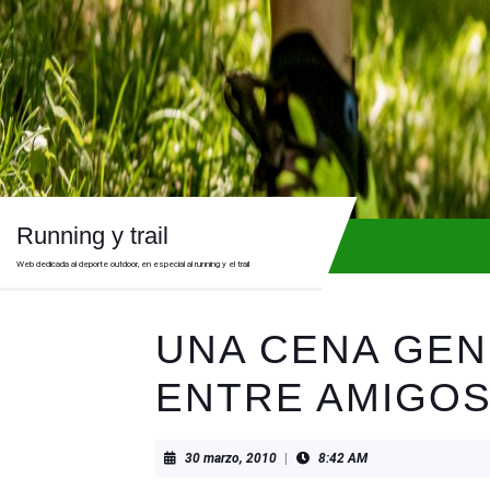
Skip
to
content
Skip
to
content
Running y trail
Web dedicada al deporte outdoor, en especial al running y el trail
UNA CENA GEN
ENTRE AMIGO
30
30 marzo, 2010
|
8:42 AM
marzo,