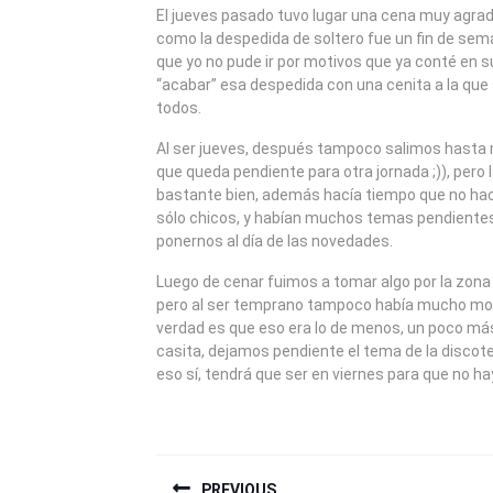
2010
El jueves pasado tuvo lugar una cena muy agrad
como la despedida de soltero fue un fin de sem
que yo no pude ir por motivos que ya conté en s
“acabar” esa despedida con una cenita a la que
todos.
Al ser jueves, después tampoco salimos hasta 
que queda pendiente para otra jornada ;)), pero
bastante bien, además hacía tiempo que no ha
sólo chicos, y habían muchos temas pendientes
ponernos al día de las novedades.
Luego de cenar fuimos a tomar algo por la zona
pero al ser temprano tampoco había mucho mov
verdad es que eso era lo de menos, un poco más
casita, dejamos pendiente el tema de la discot
eso sí, tendrá que ser en viernes para que no 
NAVEGACIÓN
PREVIOUS