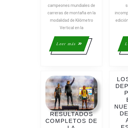
CAMPEONE
campeones mundiales de
s
MUNDIALES
carreras de montaña en la
incomp
DE
KILÓMETRO
modalidad de Kilómetro
edició
VERTICAL
Vertical en la
Leer
Leer más
L
más
LO
DEP
NUE
DE
RESULTADOS
COMPLETOS DE
E
LA