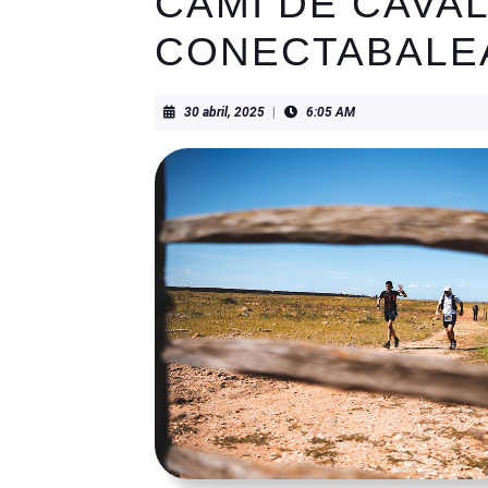
CAMÍ DE CAVA
CONECTABALE
30
30 abril, 2025
|
6:05 AM
abril,
2025