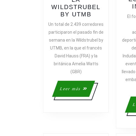
WILDSTRUBEL
RESULTADO
BY UTMB
El f
COMPLETOS
Un total de 2.439 corredores
DE
participaron el pasado fin de
a
LA
semana en la Wildstrubel by
deport
WILDSTRUBE
UTMB, en la que el francés
de
BY
David Hauss (FRA) y la
Induda
UTMB
británica Amelia Watts
event
(GBR)
llevado
embar
Leer
Leer más
más
L