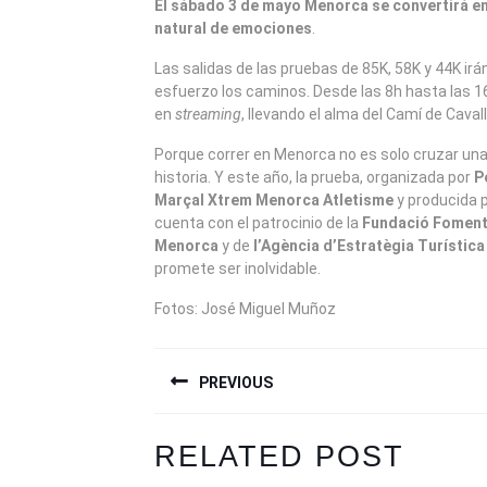
El sábado 3 de mayo Menorca se convertirá en
natural de emociones
.
Las salidas de las pruebas de 85K, 58K y 44K irá
esfuerzo los caminos. Desde las 8h hasta las 16
en
streaming
, llevando el alma del Camí de Cavall
Porque correr en Menorca no es solo cruzar una 
historia. Y este año, la prueba, organizada por
P
Marçal Xtrem Menorca Atletisme
y producida 
cuenta con el patrocinio de la
Fundació Foment
Menorca
y de
l’Agència d’Estratègia Turística 
promete ser inolvidable.
Fotos: José Miguel Muñoz
NAVEGACIÓN
PREVIOUS
DE
ENTRADAS
Previous
Next
RELATED POST
post:
post: