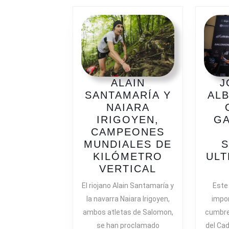
ALAIN
J
SANTAMARÍA Y
ALB
NAIARA
IRIGOYEN,
G
CAMPEONES
MUNDIALES DE
KILÓMETRO
ULT
ALAIN
VERTICAL
SANTAMARÍ
El riojano Alain Santamaría y
Este 
Y
la navarra Naiara Irigoyen,
impo
NAIARA
ambos atletas de Salomon,
cumbre
IRIGOYEN,
se han proclamado
del Cad