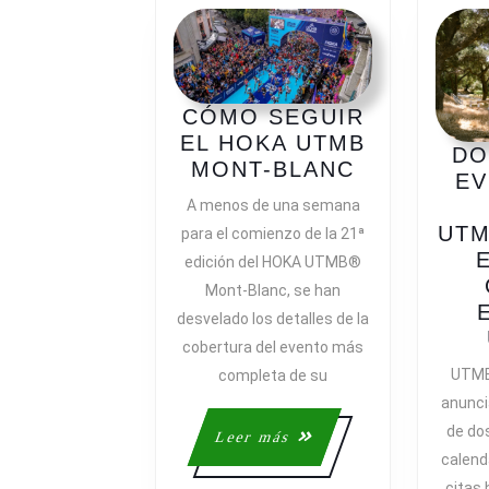
CÓMO SEGUIR
EL HOKA UTMB
DO
CÓMO
MONT-BLANC
EV
SEGUIR
A menos de una semana
EL
UTM
para el comienzo de la 21ª
HOKA
edición del HOKA UTMB®
UTMB
Mont-Blanc, se han
MONT-
desvelado los detalles de la
BLANC
cobertura del evento más
UTMB
completa de su
anunci
de do
Leer
Leer más
calend
más
citas 