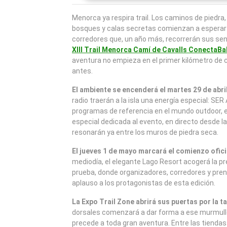
Menorca ya respira trail. Los caminos de piedra, 
bosques y calas secretas comienzan a esperar 
corredores que, un año más, recorrerán sus sen
XIII
Trail Menorca Camí de Cavalls ConectaBa
aventura no empieza en el primer kilómetro de 
antes.
El ambiente se encenderá el martes 29 de abril
radio traerán a la isla una energía especial: SER
programas de referencia en el mundo outdoor, e
especial dedicada al evento, en directo desde la i
resonarán ya entre los muros de piedra seca.
El jueves 1 de mayo marcará el comienzo oficia
mediodía, el elegante Lago Resort acogerá la pr
prueba, donde organizadores, corredores y pren
aplauso a los protagonistas de esta edición.
La Expo Trail Zone abrirá sus puertas por la t
dorsales comenzará a dar forma a ese murmullo
precede a toda gran aventura. Entre las tiendas 