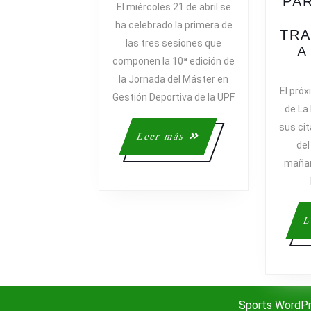
PA
El miércoles 21 de abril se
DE
ha celebrado la primera de
NEGOCIO
TRA
las tres sesiones que
EN
A
componen la 10ª edición de
EL
la Jornada del Máster en
DEPORTE
El próx
Gestión Deportiva de la UPF
PROFESIONA
de La
Y
sus ci
EL
Leer
Leer más
del
DEPORTE
más
mañan
FEMENINO
A
DEBATE
L
Sports WordP