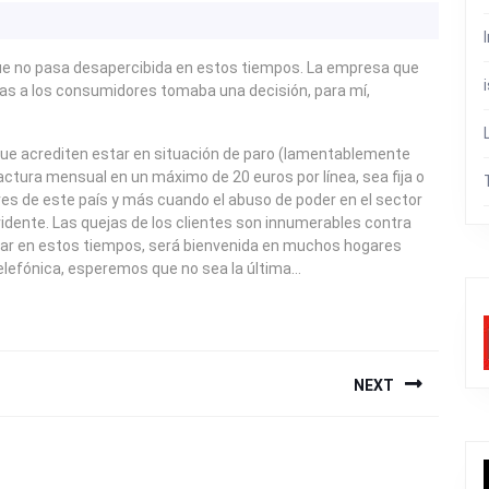
ue no pasa desapercibida en estos tiempos. La empresa que
cas a los consumidores tomaba una decisión, para mí,
que acrediten estar en situación de paro (lamentablemente
ctura mensual en un máximo de 20 euros por línea, sea fija o
eres de este país y más cuando el abuso de poder en el sector
vidente. Las quejas de los clientes son innumerables contra
dar en estos tiempos, será bienvenida en muchos hogares
Telefónica, esperemos que no sea la última…
NEXT
Next
post: