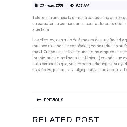
23
23 marzo, 2009
|
8:12 AM
marzo,
2009
Telefónica anunció la semana pasada una acción q
se caracteriza por abusar en sus facturas telefóni
acertada.
Los clientes, con más de 6 meses de antigüedad y 
muchos millones de españoles) verán reducida su fa
móvil. Curiosa iniciativa de una de las empresas líd
(propietaria de las líneas telefónicas) es más que e
esta compañía que, ya sea por marketing o por ayu
españoles, por una vez, algo positivo que anotar a 
NAVEGACIÓN
PREVIOUS
DE
ENTRADAS
Previous
RELATED POST
post: