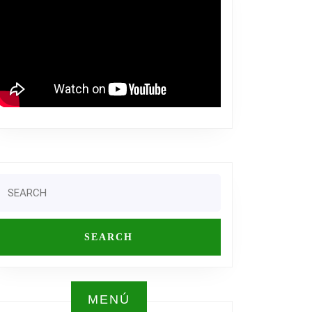
Search
or:
MENÚ