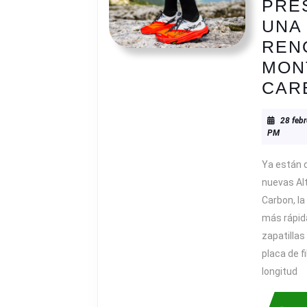
PRE
UNA
REN
MON
CAR
28 febr
PM
Ya están d
nuevas Al
Carbon, la 
más rápid
zapatilla
placa de f
longitud