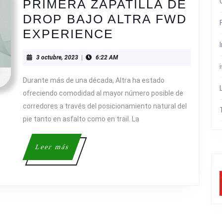
PRIMERA ZAPATILLA DE
DROP BAJO ALTRA FWD
ALTRA
EXPERIENCE
PRESENTA
3
3 octubre, 2023
|
6:22 AM
SU
octubre,
PRIMERA
2023
Durante más de una década, Altra ha estado
ZAPATILLA
ofreciendo comodidad al mayor número posible de
DE
corredores a través del posicionamiento natural del
pie tanto en asfalto como en trail. La
DROP
BAJO
Leer
Leer más
ALTRA
más
FWD
EXPERIENCE