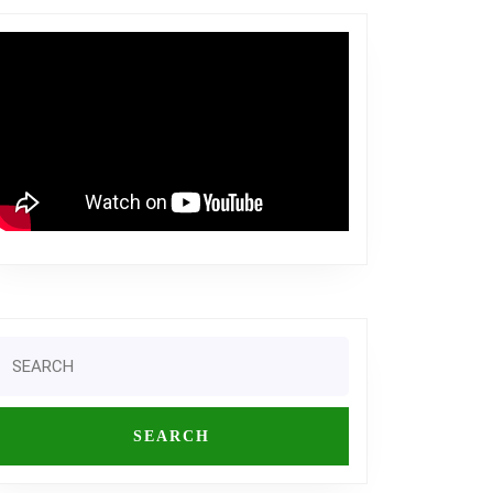
Search
or: