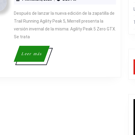
LA
noviembre,
VERSIÓN
2023
Después de lanzar la nueva edición de la zapatilla de
INVERNAL
Trail Running Agility Peak 5, Merrell presenta la
DE
versión invernal de la misma: Agility Peak 5 Zero GTX.
Se trata
LA
AGILITY
Leer
Leer más
PEAK,
más
LA
AGILITY
PEAK
5
ZERO
GTX