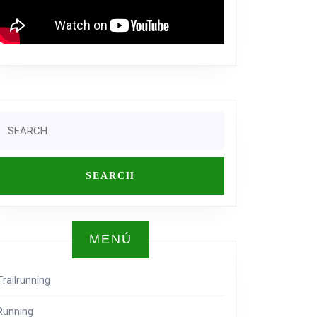
Search
or:
MENÚ
Trailrunning
Running