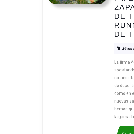
ZAP
DE T
RUN
DE 
24 abri
La firma A
apostando 
running, t
de deport
como en e
nuevas zap
hemos que
la gama T
Leer