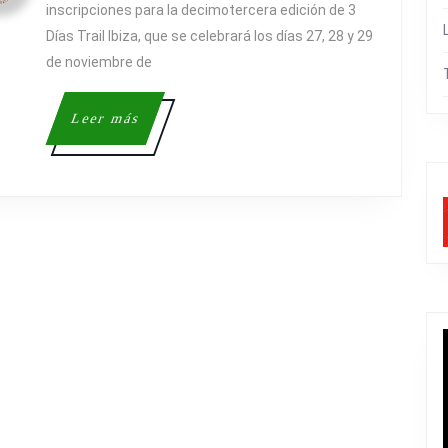
2026
inscripciones para la decimotercera edición de 3
ABRE
Días Trail Ibiza, que se celebrará los días 27, 28 y 29
de noviembre de
INSCRIP
EL
Leer
Leer más
14
más
DE
FEBRERO