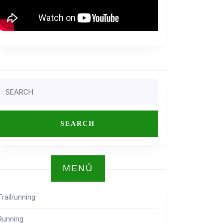
Search
or:
MENÚ
Trailrunning
Running