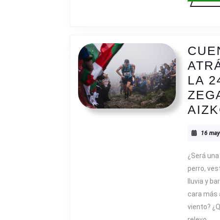
CUE
ATR
LA 2
ZEG
AIZ
16 may
¿Será una
perro, ves
lluvia y ba
cara más a
viento? ¿
relevo