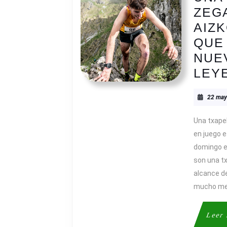
ZEG
AIZ
QUE
NUE
LEY
22 may
Una txape
en juego 
domingo e
son una tx
alcance de
mucho men
Leer