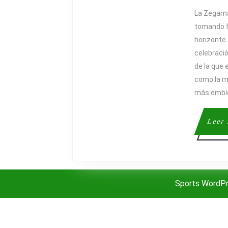
La Zegama
tomando f
horizonte.
celebració
de la que
como la 
más embl
Leer
Sports WordP