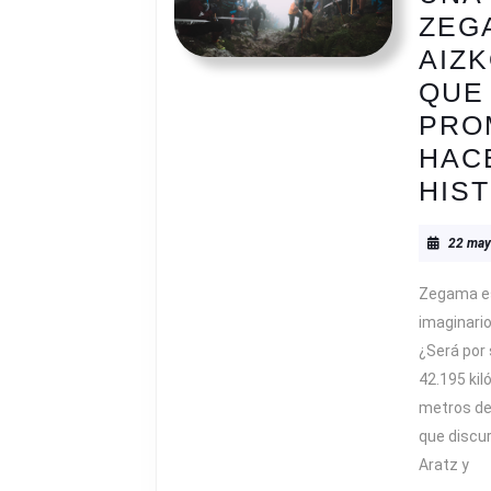
ZEG
AIZ
QUE
PRO
HAC
HIS
22 may
Zegama es
imaginario
¿Será por 
42.195 kil
metros de
que discur
Aratz y