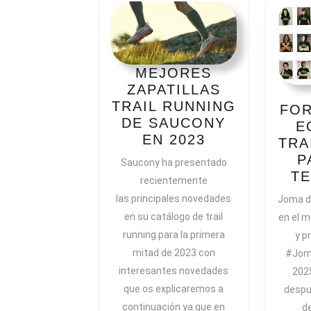
MEJORES
ZAPATILLAS
TRAIL RUNNING
FOR
DE SAUCONY
E
MEJORES
EN 2023
TRA
ZAPATILLAS
P
Saucony ha presentado
TRAIL
T
recientemente
RUNNING
las principales novedades
Joma d
DE
en su catálogo de trail
en el m
SAUCONY
running para la primera
y p
EN
mitad de 2023 con
#Joma
2023
interesantes novedades
2025
que os explicaremos a
despu
continuación ya que en
de