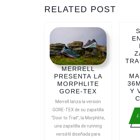
ENTRADAS
Previous
Next
RELATED POST
post:
post:
E
Z
TRA
MERRELL
MA
PRESENTA LA
36
MORPHLITE
Y 
MERRELL
GORE-TEX
PRESENTA
Merrell lanza la versión
LA
GORE-TEX de su zapatilla
MORPHLITE
L
“Door to Trail”, la Morphlite,
GORE-
una zapatilla de running
TEX
versátil diseñada para