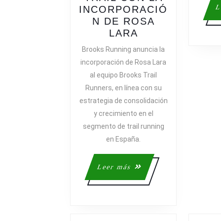
L
INCORPORACIÓ
N DE ROSA
BROOKS
LARA
REFUERZA
Brooks Running anuncia la
SU
incorporación de Rosa Lara
EQUIPO
al equipo Brooks Trail
DE
Runners, en línea con su
TRAIL
estrategia de consolidación
CON
y crecimiento en el
LA
INCORPORACI
segmento de trail running
DE
en España.
ROSA
LARA
Leer
Leer más
más