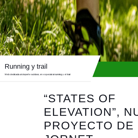
Skip
to
content
Skip
to
content
Running y trail
Web dedicada al deporte outdoor, en especial al running y el trail
“STATES OF
ELEVATION”, 
PROYECTO DE 