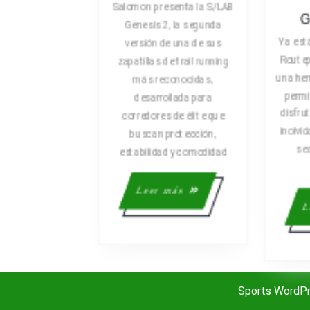
PRESENTA
Salomon presenta la S/LAB
LA
G
Genesis 2, la segunda
S/LAB
Ya est
versión de una de sus
GENESIS
Routep
zapatillas de trail running
2
una he
más reconocidas,
permi
desarrollada para
disfru
corredores de élite que
inolvid
buscan protección,
se
estabilidad y comodidad
Leer
Leer más
más
L
Sports WordP