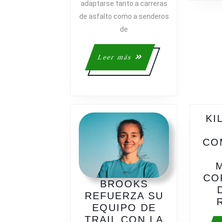
adaptarse tanto a carreras
de asfalto como a senderos
de
Leer
Leer más
más
KI
CO
CO
BROOKS
REFUERZA SU
EQUIPO DE
TRAIL CON LA