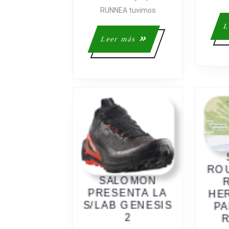
RUNNEA tuvimos
L
Leer
Leer más
más
RO
SALOMON
PRESENTA LA
HE
S/LAB GENESIS
PA
SALOMON
2
R