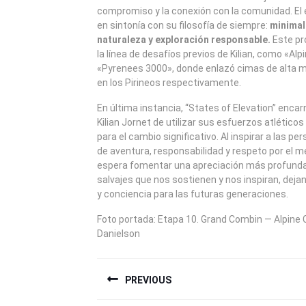
compromiso y la conexión con la comunidad. El
en sintonía con su filosofía de siempre:
minimal
naturaleza y exploración responsable.
Este p
la línea de desafíos previos de Kilian, como «Al
«Pyrenees 3000», donde enlazó cimas de alta m
en los Pirineos respectivamente.
En última instancia, “States of Elevation” enca
Kilian Jornet de utilizar sus esfuerzos atlétic
para el cambio significativo. Al inspirar a las p
de aventura, responsabilidad y respeto por el m
espera fomentar una apreciación más profunda
salvajes que nos sostienen y nos inspiran, deja
y conciencia para las futuras generaciones.
Foto portada: Etapa 10. Grand Combin — Alpine
Danielson
NAVEGACIÓN
PREVIOUS
DE