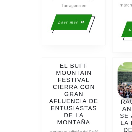
Y
marcha
Tarragona en
DESPUÉS
Leer
Leer más
más
L
EL BUFF
MOUNTAIN
FESTIVAL
CIERRA CON
GRAN
AFLUENCIA DE
RA
ENTUSIASTAS
AN
DE LA
SE
EL
MONTAÑA
LA
BUFF
DE