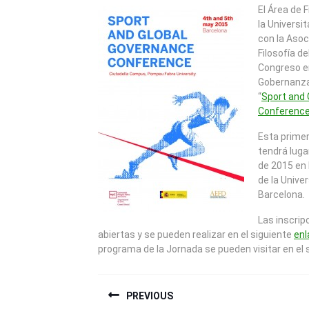
2015
El Área de 
la Universi
con la Asoc
Filosofía de
Congreso e
Gobernanza 
“
Sport and 
Conferenc
Esta primer
tendrá luga
de 2015 en 
de la Unive
Barcelona.
Las inscrip
abiertas y se pueden realizar en el siguiente
enl
programa de la Jornada se pueden visitar en el 
NAVEGACIÓN
PREVIOUS
DE