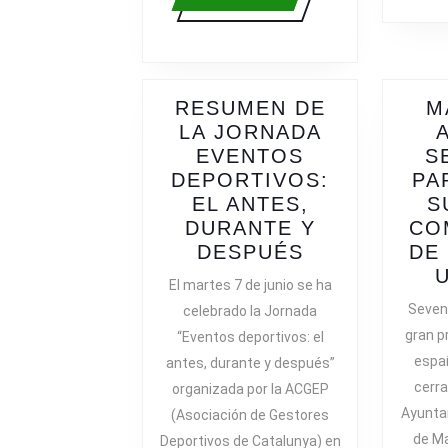
más
RESUMEN DE
M
LA JORNADA
EVENTOS
S
DEPORTIVOS:
PA
EL ANTES,
S
DURANTE Y
CO
RESUMEN
DESPUÉS
DE
DE
El martes 7 de junio se ha
LA
SevenM
celebrado la Jornada
JORNADA
gran p
“Eventos deportivos: el
EVENTOS
españ
antes, durante y después”
DEPORTIVOS
cerr
organizada por la ACGEP
EL
Ayunta
(Asociación de Gestores
ANTES,
de Ma
DURANTE
Deportivos de Catalunya) en