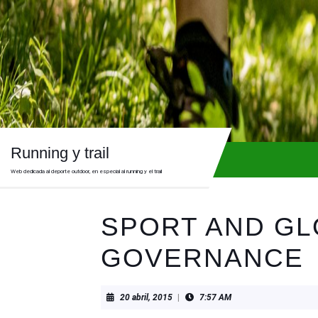
Skip
to
content
Skip
to
content
Running y trail
Web dedicada al deporte outdoor, en especial al running y el trail
SPORT AND GL
GOVERNANCE
20
20 abril, 2015
|
7:57 AM
abril,