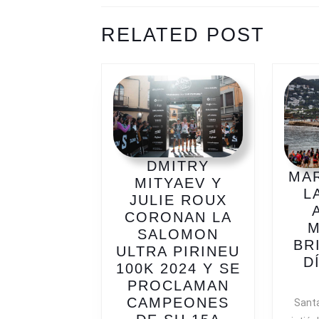
ENTRADAS
Previous
Next
RELATED POST
post:
post:
DMITRY
MAR
MITYAEV Y
L
JULIE ROUX
CORONAN LA
M
SALOMON
BR
ULTRA PIRINEU
D
100K 2024 Y SE
PROCLAMAN
CAMPEONES
Santa