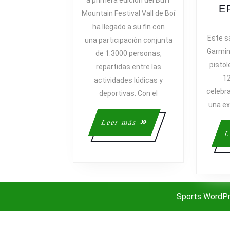
a primera edición del Buff
MOUNTAIN
E
Mountain Festival Vall de Boí
FESTIVAL
ha llegado a su fin con
CIERRA
Este sá
una participación conjunta
CON
Garmin 
de 1.3000 personas,
GRAN
pistol
repartidas entre las
AFLUENCIA
12
DE
actividades lúdicas y
celebra
ENTUSIASTA
deportivas. Con el
DE
una ex
LA
Leer
Leer más
MONTAÑA
más
L
Sports WordP