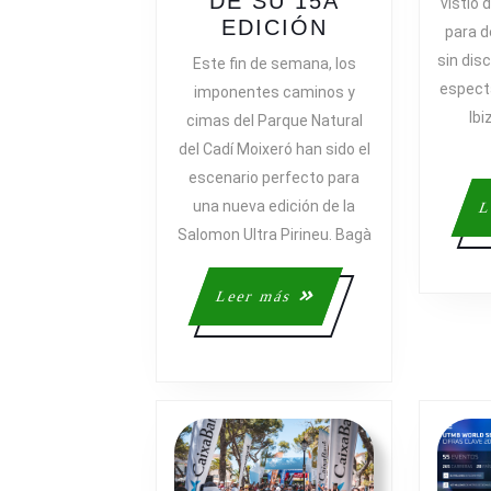
DE SU 15A
vistió 
DMITRY
EDICIÓN
para d
MITYAEV
sin dis
Este fin de semana, los
Y
especta
imponentes caminos y
JULIE
Ibi
cimas del Parque Natural
ROUX
del Cadí Moixeró han sido el
CORONAN
escenario perfecto para
LA
una nueva edición de la
SALOMON
L
ULTRA
Salomon Ultra Pirineu. Bagà
PIRINEU
100K
Leer
Leer más
2024
más
Y
SE
PROCLAMAN
CAMPEONES
DE
SU