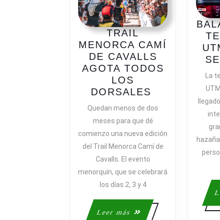
15A
EDICIÓN
BAL
TRAIL
T
MENORCA CAMÍ
UT
DE CAVALLS
SE
AGOTA TODOS
La t
LOS
UTMB
TRAIL
DORSALES
llegado
MENORCA
Quedan menos de dos
CAMÍ
int
meses para que dé
DE
gra
comienzo una nueva edición
CAVALLS
hazañas
del Trail Menorca Camí de
AGOTA
perso
Cavalls. El evento
TODOS
menorquín, que se celebrará
LOS
DORSALES
los días 2, 3 y 4
L
Leer
Leer más