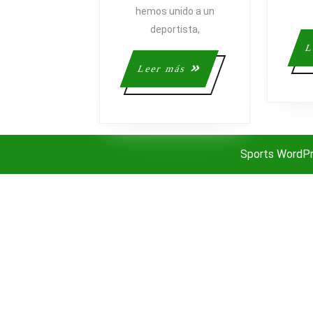
hemos unido a un
deportista,
L
Leer
Leer más
más
Sports WordP