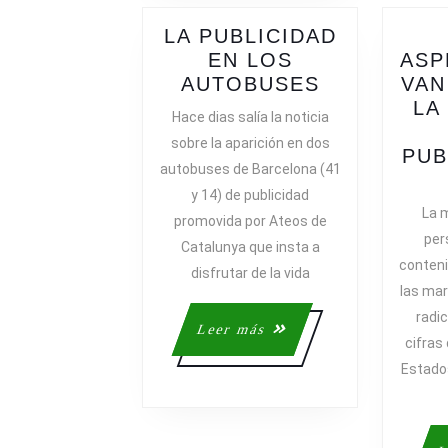
LA PUBLICIDAD
EN LOS
ASP
LA
AUTOBUSES
VAN
PUBLICIDA
LA
Hace dias salía la noticia
EN
sobre la aparición en dos
LOS
PUB
autobuses de Barcelona (41
AUTOBUSE
y 14) de publicidad
La 
promovida por Ateos de
per
Catalunya que insta a
conteni
disfrutar de la vida
las ma
radi
Leer
Leer más
cifras
más
Estados