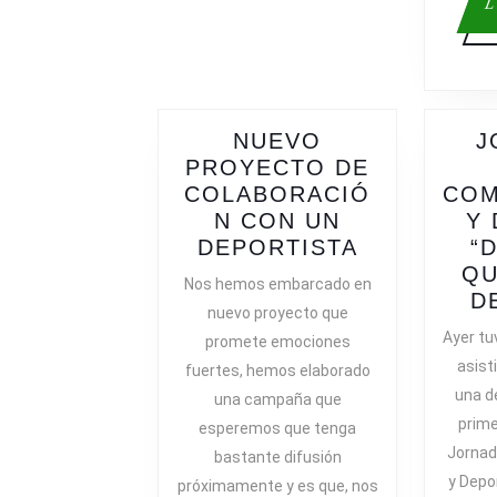
L
NUEVO
J
PROYECTO DE
COLABORACIÓ
COM
N CON UN
Y 
NUEVO
DEPORTISTA
“
PROYECT
QU
Nos hemos embarcado en
DE
D
nuevo proyecto que
COLABORA
Ayer tu
promete emociones
CON
asist
fuertes, hemos elaborado
UN
una d
una campaña que
DEPORTIS
prime
esperemos que tenga
Jornad
bastante difusión
y Depo
próximamente y es que, nos