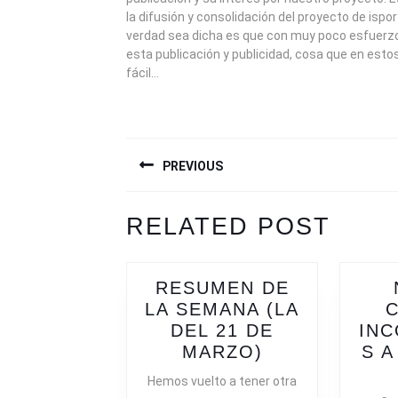
la difusión y consolidación del proyecto de ispor
verdad sea dicha es que con muy poco esfuer
esta publicación y publicidad, cosa que en est
fácil…
NAVEGACIÓN
PREVIOUS
DE
ENTRADAS
Previous
Next
RELATED POST
post:
post:
RESUMEN DE
LA SEMANA (LA
C
DEL 21 DE
IN
RESUMEN
MARZO)
S A
DE
Hemos vuelto a tener otra
LA