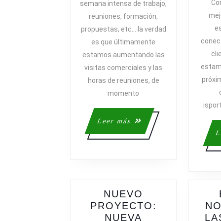
Con
semana intensa de trabajo,
SEMANA
mej
reuniones, formación,
(LA
e
propuestas, etc… la verdad
DEL
conec
es que últimamente
21
cli
estamos aumentando las
DE
estam
MARZO)
visitas comerciales y las
próxi
horas de reuniones, de
momento
ispor
Leer
Leer más
más
L
NUEVO
PROYECTO:
NO
NUEVA
LA