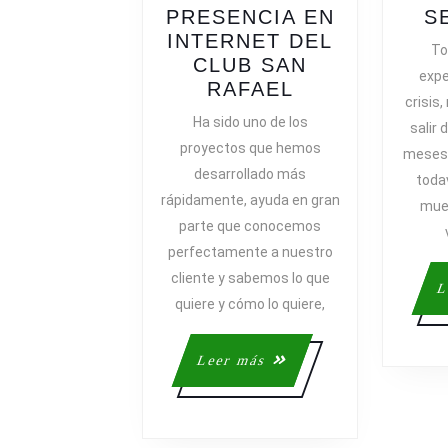
PRESENCIA EN
S
INTERNET DEL
To
CLUB SAN
expe
NUEVO
RAFAEL
crisis
PROYECTO:
Ha sido uno de los
salir
NUEVA
proyectos que hemos
meses 
PRESENCIA
desarrollado más
toda
EN
rápidamente, ayuda en gran
INTERNET
muev
parte que conocemos
DEL
perfectamente a nuestro
CLUB
SAN
cliente y sabemos lo que
L
RAFAEL
quiere y cómo lo quiere,
Leer
Leer más
más