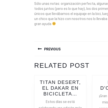
Sólo unas notas: organización perfecta, alguna
todos juntos (pero es lo que hay), los dos prim
únicos que llevábamos el equipaje en la bici, lue
un chico que la hizo con nosotros nos lo llevaba
gran ayuda
NAVEGACIÓN
PREVIOUS
DE
ENTRADAS
Previous
Next
RELATED POST
post:
post:
TITAN DESERT,
EL DAKAR EN
D’
TITAN
BICICLETA…
¡Gran
DESERT,
Estos días se está
mis
EL