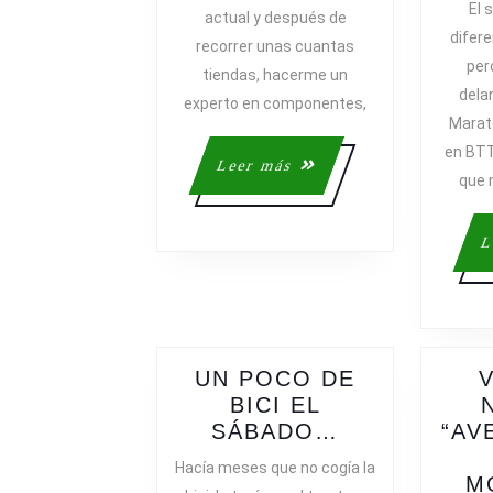
El 
actual y después de
difere
recorrer unas cuantas
per
tiendas, hacerme un
delan
experto en componentes,
Marat
en BTT
Leer
Leer más
que 
más
L
UN POCO DE
BICI EL
UN
SÁBADO…
“AV
POCO
Hacía meses que no cogía la
DE
M