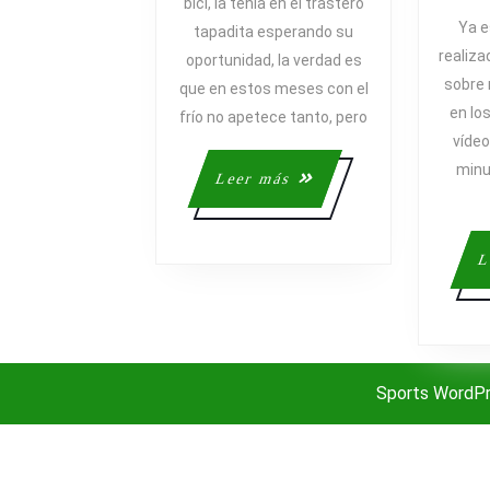
bici, la tenía en el trastero
BICI
Ya e
tapadita esperando su
EL
realiza
oportunidad, la verdad es
SÁBADO…
sobre 
que en estos meses con el
en lo
frío no apetece tanto, pero
víde
minu
Leer
Leer más
más
L
Sports WordP