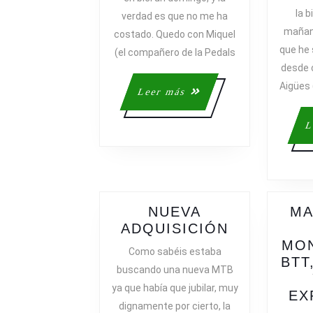
la b
verdad es que no me ha
mañana
costado. Quedo con Miquel
que he
(el compañero de la Pedals
desde c
Aigües 
Leer
Leer más
más
L
NUEVA
MA
NUEVA
ADQUISICIÓN
ADQUISIC
MO
Como sabéis estaba
BTT
buscando una nueva MTB
ya que había que jubilar, muy
EX
dignamente por cierto, la