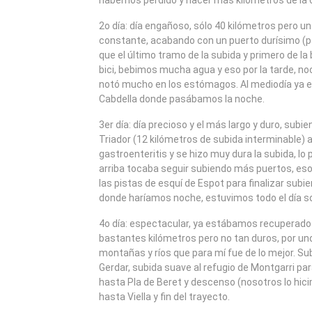
habernos perdido y hacer más kilómetros de la 
2o día: día engañoso, sólo 40 kilómetros pero u
constante, acabando con un puerto durísimo (pa
que el último tramo de la subida y primero de la
bici, bebimos mucha agua y eso por la tarde, no
notó mucho en los estómagos. Al mediodía ya 
Cabdella donde pasábamos la noche.
3er día: día precioso y el más largo y duro, sub
Triador (12 kilómetros de subida interminable)
gastroenteritis y se hizo muy dura la subida, lo
arriba tocaba seguir subiendo más puertos, eso s
las pistas de esquí de Espot para finalizar subi
donde haríamos noche, estuvimos todo el día sob
4o día: espectacular, ya estábamos recuperados
bastantes kilómetros pero no tan duros, por un
montañas y ríos que para mí fue de lo mejor. Sub
Gerdar, subida suave al refugio de Montgarri pa
hasta Pla de Beret y descenso (nosotros lo hic
hasta Viella y fin del trayecto.