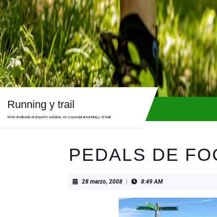
Skip
to
content
Skip
to
content
Running y trail
Web dedicada al deporte outdoor, en especial al running y el trail
PEDALS DE FO
28
28 marzo, 2008
|
8:49 AM
marzo,
2008