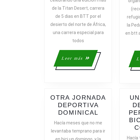
celebrando una edición más
organ
DAKAR
de la Titan Desert, carrera
(rec
EN
de 5 dias en BTT por el
refugi
BICICLETA
desierto del norte de África,
la Ped
una carrera especial para
en btt 
todos
Leer
Leer más
L
más
OTRA JORNADA
UN
DEPORTIVA
D
OTRA
DOMINICAL
PE
JORNADA
BI
Hacía meses que no me
DEPORTIVA
C
levantaba temprano para ir
DOMINICAL
Hacía 
en bici un domingo, y la