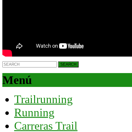
Search
for:
Menú
Trailrunning
Running
Carreras Trail