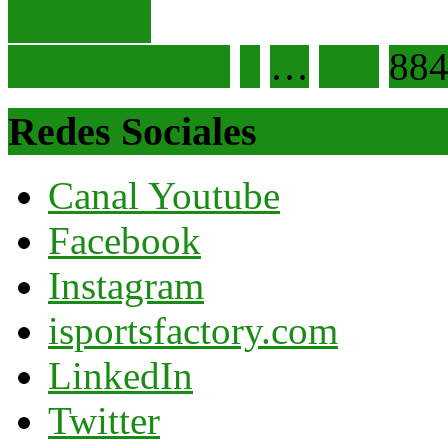
Leer
Leer más
más
Navegación
Page
Page
Page
Previous page
1
…
883
88
de
entradas
Redes Sociales
Canal Youtube
Facebook
Instagram
isportsfactory.com
LinkedIn
Twitter