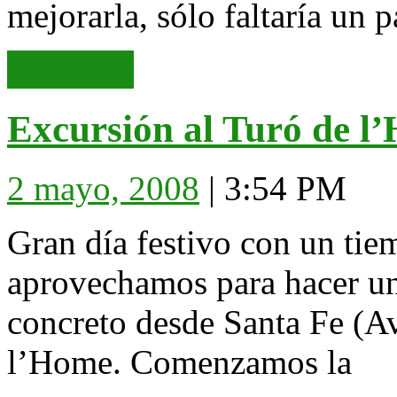
mejorarla, sólo faltaría un 
Leer
Leer más
más
Excursión al Turó de l
2
2 mayo, 2008
|
3:54 PM
mayo,
2008
Gran día festivo con un ti
aprovechamos para hacer un
concreto desde Santa Fe (Av
l’Home. Comenzamos la