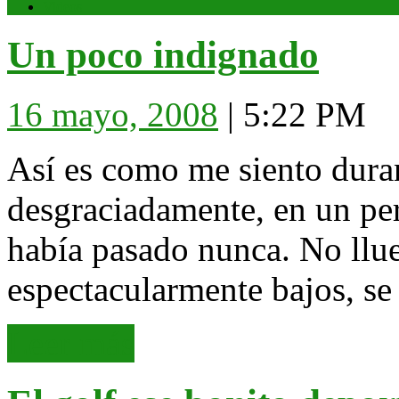
Videos
Close
Un
Un poco indignado
Button
poco
indignad
16
16 mayo, 2008
|
5:22 PM
mayo,
2008
Así es como me siento duran
desgraciadamente, en un pe
había pasado nunca. No llue
espectacularmente bajos, se
Leer
Leer más
más