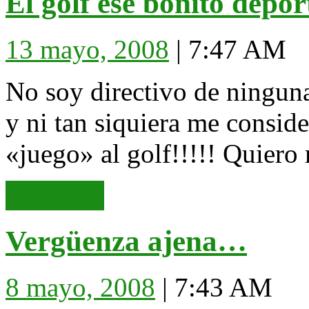
El golf ese bonito depo
13
13 mayo, 2008
|
7:47 AM
mayo,
2008
No soy directivo de ningun
y ni tan siquiera me conside
«juego» al golf!!!!! Quiero 
Leer
Leer más
más
Vergüen
Vergüenza ajena…
ajena…
8
8 mayo, 2008
|
7:43 AM
mayo,
2008