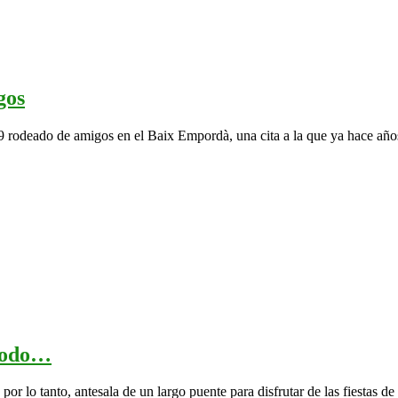
a
adición
s
Otro
gos
fin
09 rodeado de amigos en el Baix Empordà, una cita a la que ya hace año
de
año
en
Palau
Sator
con
los
amigos
Un
 todo…
laaargo
por lo tanto, antesala de un largo puente para disfrutar de las fiestas d