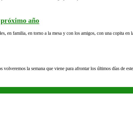
puente
en
el
Días
l próximo año
que
de
ha
es, en familia, en torno a la mesa y con los amigos, con una copita en l
descanso
habido
y
de
de
todo…
planificación
para
 volveremos la semana que viene para afrontar los últimos días de este 
el
próximo
año