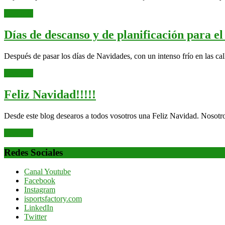
Leer
Leer más
más
Días de descanso y de planificación para e
Después de pasar los días de Navidades, con un intenso frío en las call
Leer
Leer más
más
Feliz
Feliz Navidad!!!!!
Navidad!!!!!
Desde este blog desearos a todos vosotros una Feliz Navidad. Nosotros
Leer
Leer más
más
Redes Sociales
Canal Youtube
Facebook
Instagram
isportsfactory.com
LinkedIn
Twitter