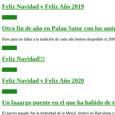
un
Feliz
Feliz Navidad y Feliz Año 2019
tr
Navidad
má
Leer
Leer más
y
más
Feliz
Otro fin de año en Palau Sator con los ami
Año
Pues para no faltar a la tradición de cada año hemos despedido el 20
2019
Leer
Leer más
más
Feliz
Feliz Navidad!!!
Navidad!!!
Leer
Leer más
más
Feliz
Feliz Navidad y Feliz Año 2020
Navidad
Leer
Leer más
y
más
Feliz
Un laaargo puente en el que ha habido de
Año
El jueves pasado fue la festividad de la Merçè, festivo en Barcelona y, 
2020