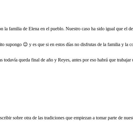
n la familia de Elena en el pueblo. Nuestro caso ha sido igual que el d
o supongo 😉 y es que si en estos días no disfrutas de la familia y la c
odavía queda final de año y Reyes, antes por eso habrá que trabajar un p
vetlla
cribir sobre otra de las tradiciones que empiezan a tomar parte de nuest
nt
u: