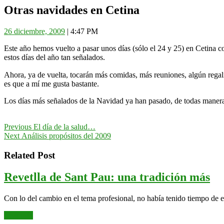
Close
Otras navidades en Cetina
Button
26
26 diciembre, 2009
|
4:47 PM
diciembre,
Este año hemos vuelto a pasar unos días (sólo el 24 y 25) en Cetina co
2009
estos días del año tan señalados.
Ahora, ya de vuelta, tocarán más comidas, más reuniones, algún regalit
es que a mí me gusta bastante.
Los días más señalados de la Navidad ya han pasado, de todas maneras t
Navegación
Previous
Previous
El día de la salud…
Next
post:
Next
Análisis propósitos del 2009
de
post:
entradas
Related Post
Re
Revetlla de Sant Pau: una tradición más
de
Con lo del cambio en el tema profesional, no había tenido tiempo de es
Sa
Leer
Pa
Leer más
más