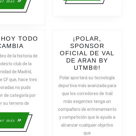
Leer
er más
más
 HOY TODO
¡POLAR,
HTC,
CAMBIA
SPONSOR
HOY
OFICIAL DE VAL
deo de la historia de
TODO
DE ARAN BY
desto club de la
CAMBIA
¡POLAR,
UTMB®!
idad de Madrid,
SPONSOR
Polar aportará su tecnología
de CF que, hace tres
OFICIAL
deportiva más avanzada para
oradas no pudo
DE
que los corredores de trail
r de categoría por
VAL
más exigentes tenga un
DE
r su terreno de
compañero de entrenamiento
ARAN
y competición que le ayude a
BY
Leer
er más
UTMB®!
alcanzar cualquier objetivo
más
que