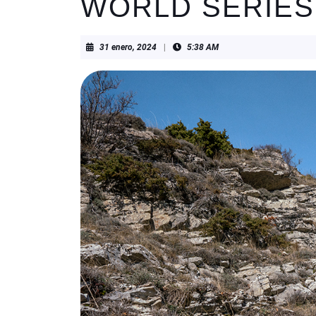
WORLD SERIES
31
31 enero, 2024
|
5:38 AM
enero,
2024