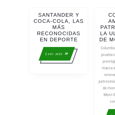
SANTANDER Y
C
COCA-COLA, LAS
A
MÁS
PATR
RECONOCIDAS
LA U
SANTANDER
EN DEPORTE
DE M
Y
Columbia
COCA-
Leer
Leer más
prueba d
COLA,
más
prestig
LAS
marca 
MÁS
renova
RECONOCID
patrocini
EN
DEPORTE
de mont
Mont-B
co