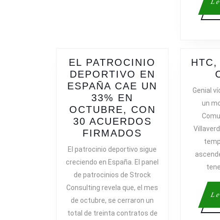
Le
EL PATROCINIO
HTC,
DEPORTIVO EN
ESPAÑA CAE UN
Genial ví
33% EN
un mo
OCTUBRE, CON
Comun
30 ACUERDOS
Villaver
EL
FIRMADOS
temp
PATROCINIO
El patrocinio deportivo sigue
ascende
DEPORTIVO
creciendo en España. El panel
EN
tene
de patrocinios de Strock
ESPAÑA
Consulting revela que, el mes
CAE
Le
de octubre, se cerraron un
UN
total de treinta contratos de
33%