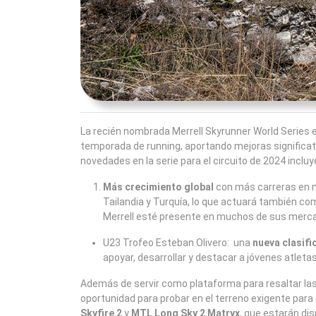
La recién nombrada Merrell Skyrunner World Series e
temporada de running, aportando mejoras significat
novedades en la serie para el circuito de 2024 incluy
Más crecimiento global
con más carreras en nu
Tailandia y Turquía, lo que actuará también co
Merrell esté presente en muchos de sus merca
U23 Trofeo Esteban Olivero: una
nueva clasifi
apoyar, desarrollar y destacar a jóvenes atletas
Además de servir como plataforma para resaltar las
oportunidad para probar en el terreno exigente par
Skyfire 2
y
MTL Long Sky 2 Matryx
, que estarán dis