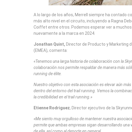
A lo largo de los años, Merrell siempre ha contado 
más alto nivel en el circuito, incluyendo a Ragna De
Coiffet entre otros. Podemos esperar ver a muchos 
nuevamente a la marca en 2024.
Jonathan Quint,
Director de Producto y Marketing de
(EMEA), comenta:
«Tenemos una larga historia de colaboración con la Sky
colaboración nos permite respaldar de manera más sólida
running de élite.
Nuestro objetivo con esta asociación es elevar aún más
dentro del entorno del trail running. Vemos la combinaci
la credibilidad en el trail running.»
Etienne Rodriguez
, Director ejecutivo de la Skyru
«Me siento muy orgulloso de mantener nuestra asociaci
permite que ambas empresas sigan desarrollando una vis
de ella, así como al deporte en general.