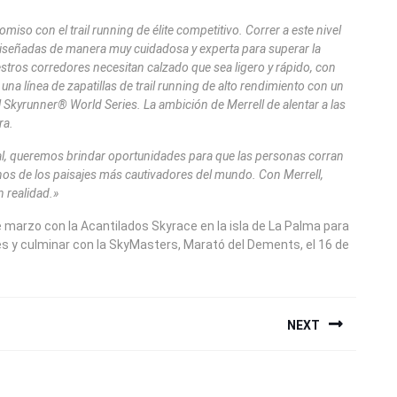
omiso con el trail running de élite competitivo. Correr a este nivel
g diseñadas de manera muy cuidadosa y experta para superar la
tros corredores necesitan calzado que sea ligero y rápido, con
 una línea de zapatillas de trail running de alto rendimiento con un
l Skyrunner® World Series. La ambición de Merrell de alentar a las
ra.
ial, queremos brindar oportunidades para que las personas corran
nos de los paisajes más cautivadores del mundo. Con Merrell,
 realidad.»
 marzo con la Acantilados Skyrace en la isla de La Palma para
es y culminar con la SkyMasters, Marató del Dements, el 16 de
NEXT
Next
post: