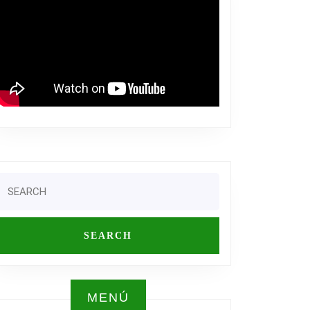
Search
or:
MENÚ