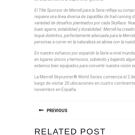
El Title Sponsor de Merrell para la Serie refleja su compr
requiere una línea diversa de zapatillas de trail runnin
variedad de desafíos planteados por cada SkyRace. Nues
buen agarre, estabilidad y durabilidad. Merrell ha creado
toque distintivo, perfectamente adecuada para la Merrel
personas a correr en la naturaleza se alinea con la nuest
En nuestro esfuerzo por expandir la Serie a nivel mund
en lugares únicos y hermosos, subiendo y bajando algu
estamos bien equipados para convertir nuestra visión en
La Merrell Skyrunner® World Series comienza el 2 de
luego de visitar 20 ubicaciones en cuatro continent
noviembre en España.
NAVEGACIÓN
PREVIOUS
DE
ENTRADAS
Previous
RELATED POST
post: