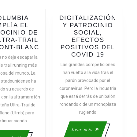
OLUMBIA
DIGITALIZACIÓN
MPLÍA EL
Y PATROCINIO
OCINIO DE
SOCIAL,
LTRA-TRAIL
EFECTOS
COLUMBIA
ONT-BLANC
POSITIVOS DEL
AMPLÍA
DIGITALI
COVID-19
 no deja escapar la
EL
Y
Las grandes competiciones
e trail running más
PATROCINIO
PATROCI
han vuelto a la vida tras el
iosa del mundo. La
DE
SOCIAL,
parón provocado por el
estadounidense ha
LA
EFECTOS
coronavirus. Pero la industria
do su acuerdo de
AS
ULTRA-
POSITIV
que está detrás de un balón
o con la ultramaratón
TRAIL
DEL
rondando o de un monoplaza
DE
COVID-
aña Ultra-Trail de
MONT-
19
rugiendo
lanc (Utmb) para
BLANC
ntinuar siendo
Leer
Leer más
más