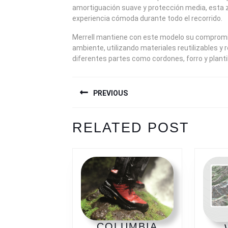
amortiguación suave y protección media, esta z
experiencia cómoda durante todo el recorrido.
Merrell mantiene con este modelo su compromi
ambiente, utilizando materiales reutilizables y 
diferentes partes como cordones, forro y plantil
NAVEGACIÓN
PREVIOUS
DE
ENTRADAS
Previous
Next
RELATED POST
post:
post:
COLUMBIA