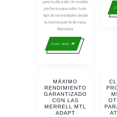
para tu día a día. Un modelo
LONE
L
perfecto para cubrir todo
PEAK
tipo de necesidades desde
7
la misma puerta de casa.
Mantiene
Leer
Leer más
más
MÁXIMO
CL
RENDIMIENTO
PR
GARANTIZADO
M
CON LAS
OT
MERRELL MTL
PAR
MÁXIMO
ADAPT
A