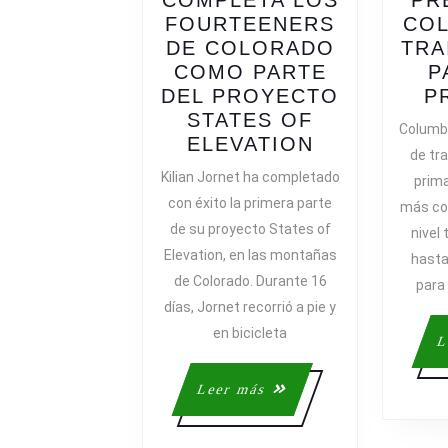
COMPLETA LOS
PR
FOURTEENERS
COL
DE COLORADO
TRA
COMO PARTE
P
DEL PROYECTO
P
STATES OF
Columbi
KILIAN
ELEVATION
de tra
JORNET
Kilian Jornet ha completado
prima
COMPLETA
con éxito la primera parte
más co
LOS
de su proyecto States of
nivel
FOURTEEN
Elevation, en las montañas
hasta
DE
de Colorado. Durante 16
COLORADO
para
días, Jornet recorrió a pie y
COMO
PARTE
en bicicleta
L
DEL
PROYECTO
Leer
Leer más
STATES
más
OF