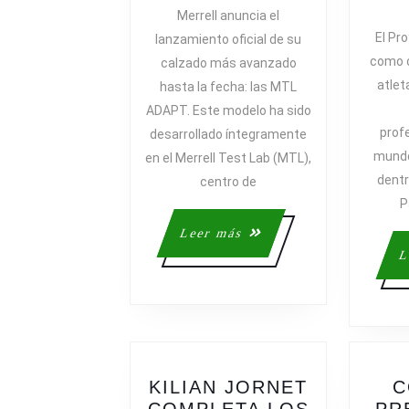
RENDIMIENTO
Merrell anuncia el
GARANTIZAD
El Pr
lanzamiento oficial de su
CON
como o
calzado más avanzado
LAS
atlet
hasta la fecha: las MTL
MERRELL
ADAPT. Este modelo ha sido
MTL
prof
desarrollado íntegramente
ADAPT
mundo
en el Merrell Test Lab (MTL),
dentr
centro de
P
Leer
Leer más
más
L
KILIAN JORNET
C