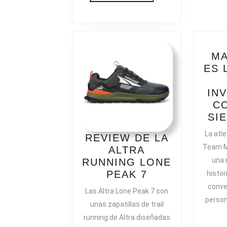
MA
ES 
IN
C
SI
La atl
REVIEW DE LA
Team Ma
ALTRA
una 
RUNNING LONE
REVIEW
PEAK 7
histori
DE
conve
Las Altra Lone Peak 7 son
LA
person
unas zapatillas de trail
ALTRA
running de Altra diseñadas
RUNNING