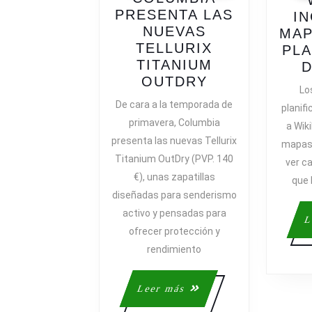
PRESENTA LAS
I
NUEVAS
MAP
TELLURIX
PLA
TITANIUM
D
COLUMBIA
OUTDRY
Lo
PRESENTA
De cara a la temporada de
planifi
LAS
primavera, Columbia
a Wik
NUEVAS
presenta las nuevas Tellurix
mapas 
TELLURIX
Titanium OutDry (PVP. 140
ver c
TITANIUM
€), unas zapatillas
OUTDRY
que 
diseñadas para senderismo
activo y pensadas para
L
ofrecer protección y
rendimiento
Leer
Leer más
más