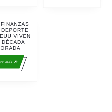
 FINANZAS
 DEPORTE
EUU VIVEN
 DÉCADA
LAS
DORADA
FINANZAS
DEL
Leer
er más
DEPORTE
más
DE
EEUU
VIVEN
SU
DÉCADA
DORADA