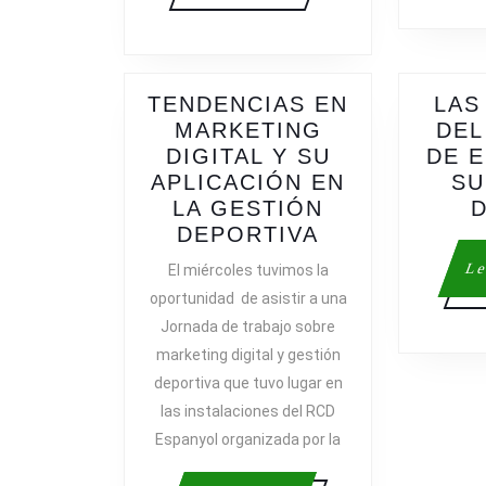
TENDENCIAS EN
LAS
MARKETING
DEL
DIGITAL Y SU
DE E
APLICACIÓN EN
SU
LA GESTIÓN
TENDENCIAS
DEPORTIVA
EN
Le
El miércoles tuvimos la
MARKETING
oportunidad de asistir a una
DIGITAL
Jornada de trabajo sobre
Y
marketing digital y gestión
SU
deportiva que tuvo lugar en
APLICACIÓN
las instalaciones del RCD
EN
LA
Espanyol organizada por la
GESTIÓN