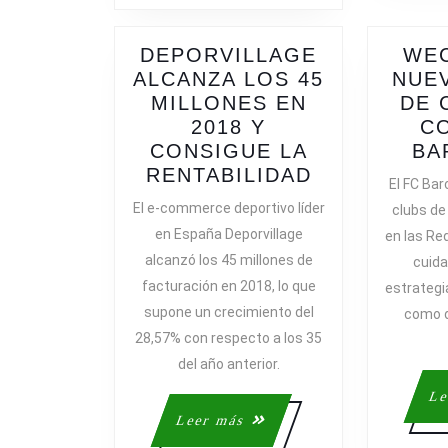
DEPORVILLAGE
WEC
ALCANZA LOS 45
NUE
MILLONES EN
DE 
2018 Y
CO
CONSIGUE LA
BA
DEPORVILL
RENTABILIDAD
El FC Bar
ALCANZA
El e-commerce deportivo líder
clubs de
LOS
en España Deporvillage
en las Re
45
alcanzó los 45 millones de
cuida
MILLONES
facturación en 2018, lo que
estrategi
EN
supone un crecimiento del
como d
2018
28,57% con respecto a los 35
Y
CONSIGUE
del año anterior.
LA
Le
RENTABILI
Leer
Leer más
más