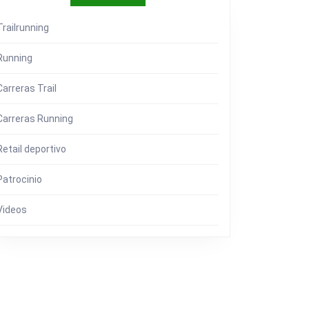
Trailrunning
Running
ERNO
Carreras Trail
Carreras Running
EÑAS
Retail deportivo
RACIONES
Patrocinio
Videos