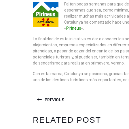
2014
Faltan pocas semanas para que de
esperamos que sea, como mínimo, ig
realizar muchas más actividades a 
Catalunya ha comenzado hace unos
«
Pirineus
«.
La finalidad de esta iniciativa es dar a conocer los s
alojamientos, empresas especializadas en diferent
pirenaicas, a pesar de gozar del encanto de los pai
potenciales turistas y, si puede ser, también en tem
de senderismo para realizar en primavera, verano.
Con esta marca, Catalunya se posiciona, gracias ta
uno de los destinos turísticos más importantes, no 
NAVEGACIÓN
PREVIOUS
DE
ENTRADAS
Previous
RELATED POST
post: