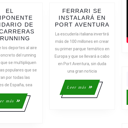
EL
FERRARI SE
MPONENTE
INSTALARÁ EN
FERR
IDARIO DE
PORT AVENTURA
SE
 CARRERAS
La escudería italiana invertirá
EL
INST
 RUNNING
más de 100 millones en crear
COMPONENTE
EN
e los deportes al aire
su primer parque temático en
SOLIDARIO
PORT
 concreto del running
Europa y que se llevará a cabo
DE
AVEN
 que se multipliquen
en Port Aventura, sin duda
LAS
ras populares que se
una gran noticia
CARRERAS
ran por todas las
DE
f
es de España, sea
RUNNING
Leer
Leer más
más
Leer
er más
más