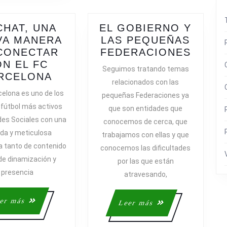
HAT, UNA
EL GOBIERNO Y
VA MANERA
LAS PEQUEÑAS
EL
CONECTAR
FEDERACIONES
GOBI
N EL FC
Seguimos tratando temas
WECHAT,
Y
RCELONA
relacionados con las
AGE
UNA
LAS
celona es uno de los
pequeñas Federaciones ya
NUEVA
PEQU
 fútbol más activos
que son entidades que
MANERA
FEDE
des Sociales con una
conocemos de cerca, que
DE
da y meticulosa
trabajamos con ellas y que
CONECTAR
a tanto de contenido
CON
conocemos las dificultades
e dinamización y
EL
por las que están
FC
presencia
atravesando,
BARCELONA
Leer
er más
Leer
Leer más
DAD
más
más