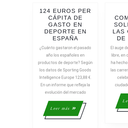
124 EUROS PER
CÁPITA DE
CO
GASTO EN
SOL
DEPORTE EN
LAS
124
ESPAÑA
DE
EUROS
¿Cuánto gastaron el pasado
El auge d
PER
año los españoles en
libre, en
CÁPITA
productos de deporte? Según
ha hecho
DE
los datos de Sporting Goods
las carre
GASTO
Intelligence Europe 123,88 €.
celeb
EN
En un informe que refleja la
ciudad
DEPORTE
EN
evolución del mercado
ESPAÑA
Le
Leer
Leer más
más