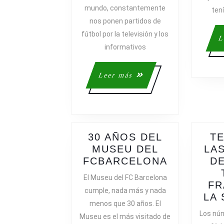
DE
mundo, constantemente
ten
UN
nos ponen partidos de
CLUB
fútbol por la televisión y los
DE
L
FÚTBOL
informativos
Leer
Leer más
más
30 AÑOS DEL
TE
MUSEU DEL
LA
30
FCBARCELONA
DE
AÑOS
El Museu del FC Barcelona
DEL
FR
cumple, nada más y nada
MUSEU
LA
menos que 30 años. El
DEL
Los núm
Museu es el más visitado de
FCBARCE