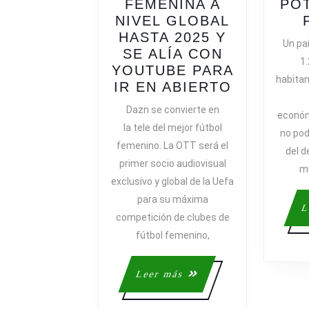
FEMENINA A
POT
NIVEL GLOBAL
HASTA 2025 Y
Un pa
SE ALÍA CON
1.
YOUTUBE PARA
habitan
DAZN
IR EN ABIERTO
COMPRA
Dazn se convierte en
económ
LA
la tele del mejor fútbol
no pod
CHAMPIO
femenino. La OTT será el
FEMENIN
del 
primer socio audiovisual
A
mu
exclusivo y global de la Uefa
NIVEL
para su máxima
GLOBAL
L
HASTA
competición de clubes de
2025
fútbol femenino,
Y
SE
Leer
Leer más
ALÍA
más
CON