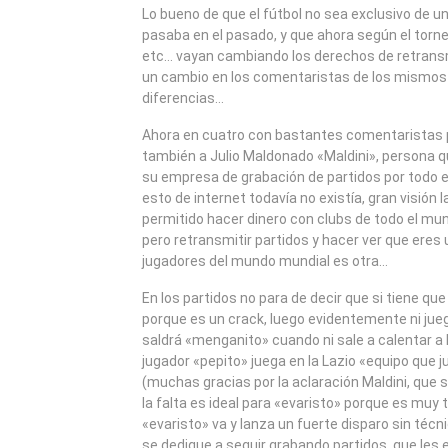
2008
Lo bueno de que el fútbol no sea exclusivo de 
pasaba en el pasado, y que ahora según el torne
etc… vayan cambiando los derechos de retrans
un cambio en los comentaristas de los mismos 
diferencias…
Ahora en cuatro con bastantes comentaristas p
también a Julio Maldonado «Maldini», persona q
su empresa de grabación de partidos por todo 
esto de internet todavía no existía, gran visión l
permitido hacer dinero con clubs de todo el m
pero retransmitir partidos y hacer ver que eres 
jugadores del mundo mundial es otra…
En los partidos no para de decir que si tiene que 
porque es un crack, luego evidentemente ni jueg
saldrá «menganito» cuando ni sale a calentar a l
jugador «pepito» juega en la Lazio «equipo que ju
(muchas gracias por la aclaración Maldini, que s
la falta es ideal para «evaristo» porque es muy 
«evaristo» va y lanza un fuerte disparo sin técn
se dedique a seguir grabando partidos, que les e