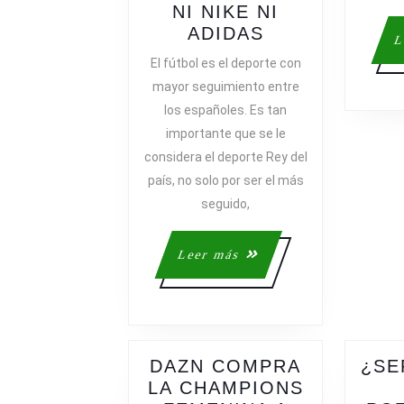
NI NIKE NI
LA
ADIDAS
L
MARCA
El fútbol es el deporte con
DE
mayor seguimiento entre
FÚTBOL
los españoles. Es tan
MÁS
importante que se le
CARA
considera el deporte Rey del
EN
país, no solo por ser el más
LAS
TIENDAS
seguido,
ONLINE
NO
Leer
Leer más
ES
más
NI
NIKE
NI
ADIDAS
DAZN COMPRA
¿SE
LA CHAMPIONS