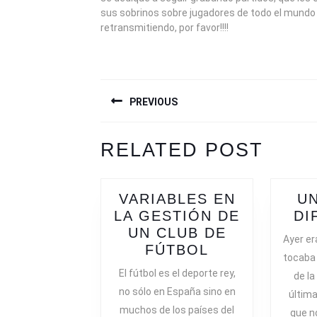
sus sobrinos sobre jugadores de todo el mundo 
retransmitiendo, por favor!!!!
NAVEGACIÓN
PREVIOUS
DE
ENTRADAS
Previous
Next
RELATED POST
post:
post:
VARIABLES EN
UN
LA GESTIÓN DE
DI
UN CLUB DE
Ayer er
VARIABLES
FÚTBOL
tocaba 
EN
El fútbol es el deporte rey,
de la
LA
no sólo en España sino en
últim
GESTIÓN
muchos de los países del
que n