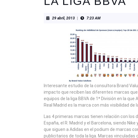
LA LIGA BBVA
29
29 abril, 2013
|
7:23 AM
abril,
2013
Interesante estudio de la consultora Brand Valu
impacto que reciben las diferentes marcas que 
equipos de la liga BBVA de 1ª División en la que 
Real Madrid es la marca con más visibilidad de la
Las 4 primeras marcas tienen relación con los 
España, el R. Madrid y el Barcelona, siendo Nike
que siguen a Adidas en el podium de marcas c
publicitarios de toda la liga. Marcas vinculadas 