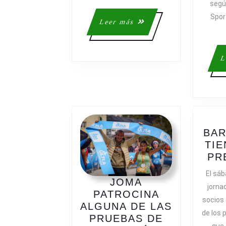
segú
Spor
Leer
Leer más
más
L
BAR
TIE
PR
El sá
JOMA
jorna
PATROCINA
socios 
ALGUNA DE LAS
de los 
PRUEBAS DE