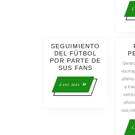
L
SEGUIMIENTO
DEL FÚTBOL
P
POR PARTE DE
Gerar
SEGUIMIEN
SUS FANS
«la mag
DEL
último
FÚTBOL
Leer
Leer más
a tra
POR
más
centra
PARTE
ofici
DE
SUS
sus mi
FANS
L