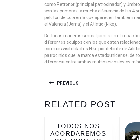
como Petronor (principal patrocinador) y Umbro 
son las primeras, a mucha diferencia de las 4 pr
pelotón de cola en la que aparecen también ma
el Valencia (Joma) y el Atletic (Nike).
De todas maneras si nos fijamos en el impacto 
diferentes equipos con los que estan relaciona
con más visibilidad es Nike por delante de Adid
patrocinios que la marca estadounidense, de t
diferencia entre ambas multinacionales es mín
NAVEGACIÓN
PREVIOUS
DE
ENTRADAS
Previous
Next
RELATED POST
post:
post:
TODOS NOS
ACORDAREMOS