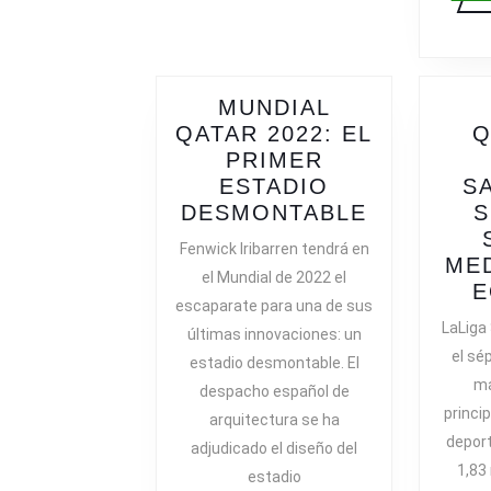
MUNDIAL
QATAR 2022: EL
Q
PRIMER
ESTADIO
S
MUNDIAL
DESMONTABLE
S
QATAR
Fenwick Iribarren tendrá en
2022:
MED
el Mundial de 2022 el
EL
E
escaparate para una de sus
PRIMER
LaLiga
últimas innovaciones: un
ESTADIO
el sé
estadio desmontable. El
DESMONT
má
despacho español de
princi
arquitectura se ha
depor
adjudicado el diseño del
1,83
estadio