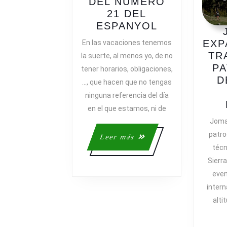
DEL NÚMERO
21 DEL
TODOS
ESPANYOL
NOS
EXP
En las vacaciones tenemos
ACORDARE
TR
la suerte, al menos yo, de no
DEL
PA
tener horarios, obligaciones,
NÚMERO
D
…, que hacen que no tengas
21
ninguna referencia del día
DEL
en el que estamos, ni de
ESPANYOL
Joma 
patro
Leer
Leer más
más
técn
Sierr
even
intern
alti