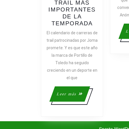
que 
TRAIL MÁS
conve
IMPORTANTES
Anón
DE LA
JOMA
TEMPORADA
PATROCIN
L
El calendario de carreras de
ALGUNA
trail patrocinadas por Joma
DE
promete. Y es que este año
LAS
la marca de Portillo de
PRUEBAS
Toledo ha seguido
DE
creciendo en un deporte en
TRAIL
MÁS
el que
IMPORTAN
DE
Leer
Leer más
LA
más
TEMPORAD