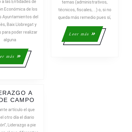
 a las Entidades de
temas (administrativos,
LAS
DE
n Económica de los
técnicos, fiscales, …) o, si no
SESIONES
TUS
s Ayuntamientos del
queda más remedio pues sí,
PARA
PROV
ès, Baix Llobregat y
EMPRENDEDORES
 para poder realizar
Leer
Leer más
alguna
más
Leer
er más
más
ERAZGO A
LIDERAZGO
 DE CAMPO
A
nte artículo el que
PIE
el otro día el diario
DE
ón”, Liderazgo a pie
CAMPO