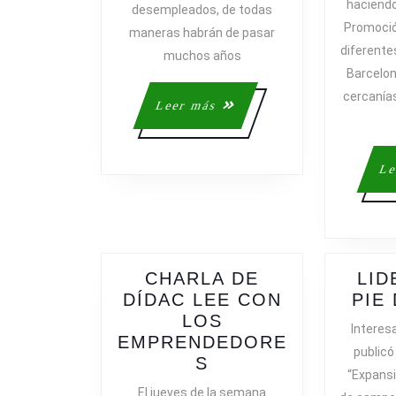
haciendo
desempleados, de todas
Promoció
maneras habrán de pasar
diferente
muchos años
Barcelon
cercanías
Leer
Leer más
más
Le
CHARLA DE
LID
DÍDAC LEE CON
PIE
LOS
Interesa
EMPRENDEDORE
publicó 
CHARLA
S
“Expansi
DE
El jueves de la semana