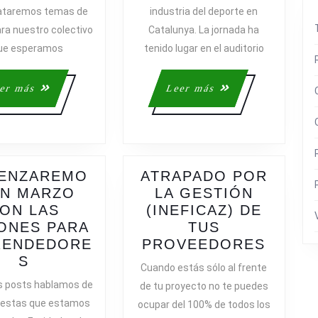
rataremos temas de
industria del deporte en
EL
EL
ara nuestro colectivo
Catalunya. La jornada ha
CENTRE
SPOR
CÍVIC
INNO
que esperamos
tenido lugar en el auditorio
URGELL
DAY
Leer
Leer
er más
Leer más
más
más
ENZAREMO
ATRAPADO POR
EN MARZO
LA GESTIÓN
ORES
ON LAS
(INEFICAZ) DE
ONES PARA
TUS
ATRA
RENDEDORE
PROVEEDORES
COMENZAREMOS
POR
S
Cuando estás sólo al frente
EN
LA
s posts hablamos de
de tu proyecto no te puedes
MARZO
GESTI
uestas que estamos
ocupar del 100% de todos los
CON
(INEFI