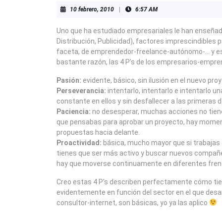
10
10 febrero, 2010
|
6:57 AM
febrero,
2010
Uno que ha estudiado empresariales le han enseñado
Distribución, Publicidad), factores imprescindible
faceta, de emprendedor-freelance-autónomo-… y es
bastante razón, las 4 P’s de los empresarios-empr
Pasión:
evidente, básico, sin ilusión en el nuevo pr
Perseverancia:
intentarlo, intentarlo e intentarlo u
constante en ellos y sin desfallecer a las primeras
Paciencia:
no desesperar, muchas acciones no tiene
que pensabas para aprobar un proyecto, hay moment
propuestas hacia delante.
Proactividad:
básica, mucho mayor que si trabajas t
tienes que ser más activo y buscar nuevos compañer
hay que moverse continuamente en diferentes frent
Creo estas 4 P’s describen perfectamente cómo tie
evidentemente en función del sector en el que desarr
consultor-internet, son básicas, yo ya las aplico