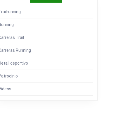
Trailrunning
T
VATION
Running
Carreras Trail
Carreras Running
Retail deportivo
Patrocinio
Videos
PADO
ÓN
CAZ)