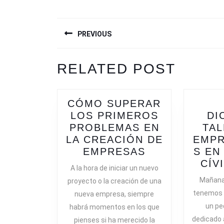
NAVEGACIÓN
PREVIOUS
DE
ENTRADAS
Previous
RELATED POST
post:
CÓMO SUPERAR
LOS PRIMEROS
DI
PROBLEMAS EN
TAL
LA CREACIÓN DE
EMP
CÓMO
EMPRESAS
S EN
SUPERAR
CÍV
A la hora de iniciar un nuevo
LOS
Mañana 
proyecto o la creación de una
PRIMEROS
tenemos l
nueva empresa, siempre
PROBLEMAS
un pe
habrá momentos en los que
EN
dedicado
pienses si ha merecido la
LA