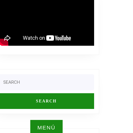
Search
or:
ELONA
OL
AGEMENT
MENÚ
GE