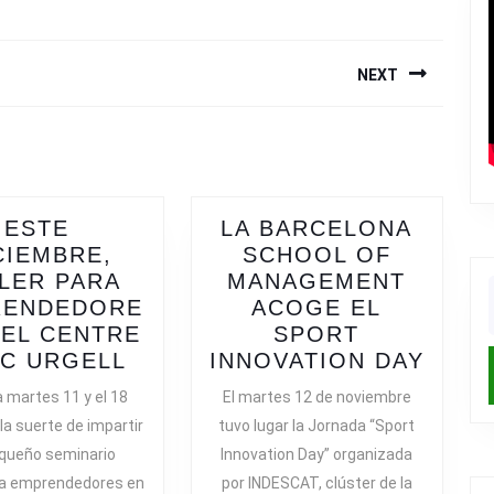
NEXT
Next
post:
ESTE
LA BARCELONA
CIEMBRE,
SCHOOL OF
LER PARA
MANAGEMENT
RENDEDORE
ACOGE EL
f
 EL CENTRE
SPORT
ESTE
LA
IC URGELL
INNOVATION DAY
DICIEMBRE,
BARC
martes 11 y el 18
El martes 12 de noviembre
TALLER
SCHO
a suerte de impartir
tuvo lugar la Jornada “Sport
PARA
OF
queño seminario
Innovation Day” organizada
EMPRENDEDORES
MAN
 a emprendedores en
por INDESCAT, clúster de la
EN
ACO