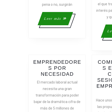
el que t
pena o no, surgirán
CREACIÓN
interés p
DE
EMPRESAS
y 
Leer
Leer más
más
Le
EMPRENDEDORE
COM
S POR
S 
EMPRENDED
NECESIDAD
C
POR
SESI
El mercado laboral actual
NECESIDAD
EMP
necesita una gran
transformación para poder
Hace uno
bajar de la dramática cifra de
las prop
más de 5 millones de