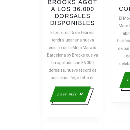
BROOKS AGOT
CO
A LOS 36.000
DORSALES
El Mo
LA
DISPONIBLES
Marat
MITJA
El próximo15 de febrero
abri
MARATÓ
tendrá lugar una nueva
históri
BARCELO
edición de la Mitja Marató
de par
BY
Barcelona by Brooks que ya
de
BROOKS 
ha agotado sus 36.000
celeb
LOS
dorsales, nuevo récord de
36.000
DORSALE
participación, a falta de
L
DISPONIB
Leer
Leer más
más