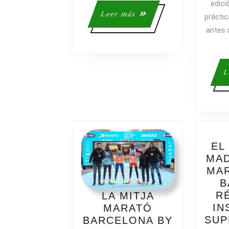
edici
Leer
Leer más
prácti
más
antes d
L
EL
MAD
MAR
B
R
LA MITJA
IN
MARATÓ
SUP
BARCELONA BY