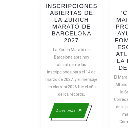
INSCRIPCIONES
ABIERTAS DE
‘
LA ZURICH
MA
MARATÓ DE
PR
BARCELONA
AY
INSCRIPCIONE
2027
FOM
ABIERTAS
ES
La Zurich Marató de
DE
ATL
Barcelona abre hoy
LA
LA
oficialmente las
ZURICH
DE
inscripciones para el 14 de
MARATÓ
El Mara
marzo de 2027, y el mensaje
DE
Alfons
es claro: si 2026 fue el año
BARCELONA
la S
2027
de los récords,
Correca
de la 
Leer
Leer más
mar
más
‘Com