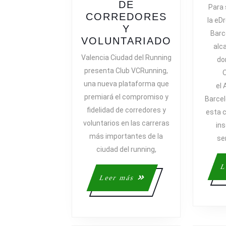
DE
Para 
CORREDORES
la eD
Y
Barc
VALENCI
VOLUNTARIADO
alc
CIUDAD
Valencia Ciudad del Running
do
DEL
presenta Club VCRunning,
O
RUNNING
una nueva plataforma que
el
PRESENT
premiará el compromiso y
Barce
EL
fidelidad de corredores y
CLUB
esta c
voluntarios en las carreras
VCRUNNI
ins
PARA
más importantes de la
se
RECOMP
ciudad del running,
LA
L
FIDELIDA
Leer
Leer más
DE
más
CORRED
Y
VOLUNTA