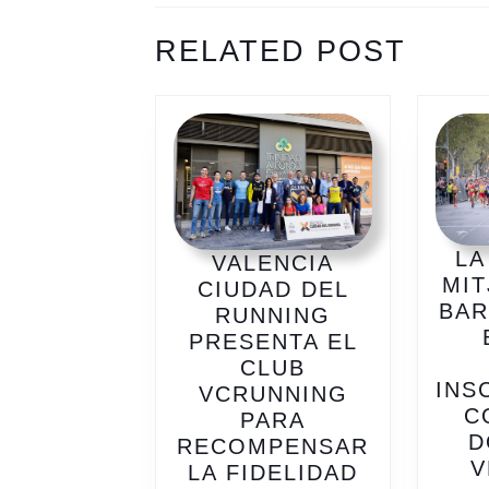
ENTRADAS
Previous
Next
RELATED POST
post:
post:
LA
VALENCIA
MIT
CIUDAD DEL
BAR
RUNNING
PRESENTA EL
CLUB
INS
VCRUNNING
C
PARA
D
RECOMPENSAR
V
LA FIDELIDAD