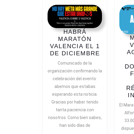
HABRÁ
MARATÓN
V
VALENCIA EL 1
A
HABRÁ
DE DICIEMBRE
MARATÓN
Comunicado de la
DO
VALENCIA
organización confirmando la
EL
celebración del evento:
1
abemos que estabas
R
DE
I
esperando esta noticia.
DICIEMBR
Gracias por haber tenido
El Mara
tanta paciencia con
Alfo
nosotros. Como bien sabes,
33.0
han sido días de
dispue