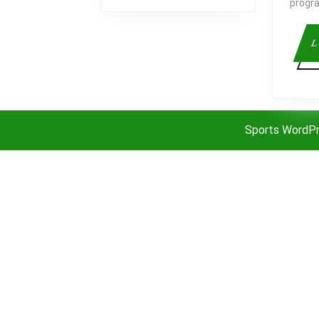
progr
L
Sports WordP