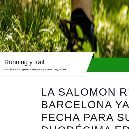
Skip
to
content
Skip
to
content
Running y trail
Web dedicada al deporte outdoor, en especial al running y el trail
LA SALOMON 
BARCELONA YA
FECHA PARA S