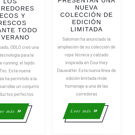
PRESENTAN UNA
LOS
NUEVA
RREDORES
COLECCIÓN DE
ECOS Y
EDICIÓN
RESCOS
SALOMO
LIMITADA
ANTE TODO
Y
NUEVA
 VERANO
Salomon ha anunciado la
COURTN
COLECCIÓN
ampliación de su colección de
asado, ODLO creó una
DAUWALT
ODLO
ropa técnica y calzado
tecnología para la
PRESENT
PARA
inspirada en Courtney
 running: el tejido
UNA
MANTENER
Dauwalter. Esta nueva línea de
-Tec. Esta nueva
NUEVA
A
edición limitada rinde
ía ha permitido a la
COLECCI
LOS
DE
homenaje a una de las
arrollar un conjunto
CORREDORES
EDICIÓN
SECOS
corredoras
ductos perfectos
LIMITADA
Y
FRESCOS
Leer
Leer
Leer más
er más
DURANTE
más
más
TODO
EL