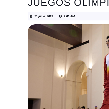
JUEGOS OLÍMP
11
11 junio, 2024
|
9:01 AM
junio,
2024