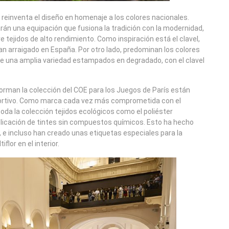
 reinventa el diseño en homenaje a los colores nacionales.
varán una equipación que fusiona la tradición con la modernidad,
e tejidos de alto rendimiento. Como inspiración está el clavel,
 tan arraigado en España. Por otro lado, predominan los colores
obre una amplia variedad estampados en degradado, con el clavel
rman la colección del COE para los Juegos de París están
portivo. Como marca cada vez más comprometida con el
a la colección tejidos ecológicos como el poliéster
aplicación de tintes sin compuestos químicos. Esto ha hecho
e incluso han creado unas etiquetas especiales para la
lor en el interior.