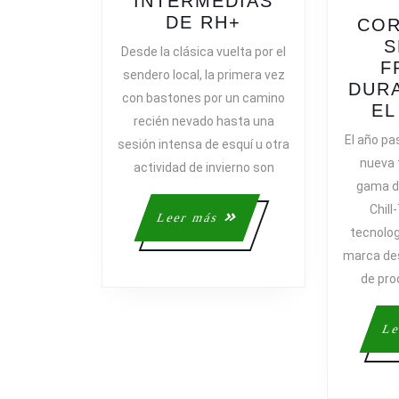
INTERMEDIAS
NUEVA
DE RH+
CO
COLECCIÓN
S
Desde la clásica vuelta por el
DE
F
sendero local, la primera vez
SUS
DUR
con bastones por un camino
CAPAS
EL
recién nevado hasta una
INTERMEDIAS
El año p
sesión intensa de esquí u otra
DE
nueva 
actividad de invierno son
RH+
gama de
Chill
Leer
Leer más
tecnolog
más
marca des
de pro
Le