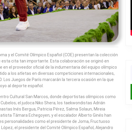
Joma y el Comité Olímpico Español (COE) presentan la colección
e esta cita tan importante. Esta colaboración se originó en
en el proveedor oficial de la indumentaria del equipo olímpico
ido a los atletas en diversas competiciones internacionales,
f
0. Los Juegos de París marcarán la tercera ocasión en la que
oyo al deporte español.
 Centro Cultural San Marcos, donde deportistas olímpicos como
 Cubelos; el judoca Niko Shera; los taekwondistas Adrián
nastas Inés Bergua, Patricia Pérez, Salma Solaun, Mireia
egatista Támara Echegoyen; y el escalador Alberto Ginés han
tres personalidades como el presidente de Joma, Fructuoso
López, el presidente del Comité Olímpico Español, Alejandro