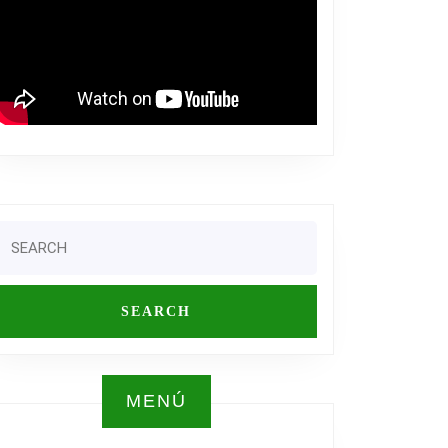
Search
or:
MENÚ