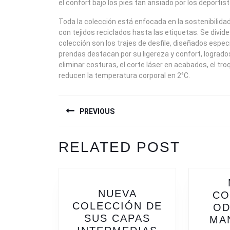
el confort bajo los pies tan ansiado por los deportist
Toda la colección está enfocada en la sostenibilida
con tejidos reciclados hasta las etiquetas. Se divide e
colección son los trajes de desfile, diseñados espe
prendas destacan por su ligereza y confort, logra
eliminar costuras, el corte láser en acabados, el troq
reducen la temperatura corporal en 2°C.
NAVEGACIÓN
PREVIOUS
DE
ENTRADAS
Previous
RELATED POST
post:
NUEVA
CO
COLECCIÓN DE
OD
SUS CAPAS
MA