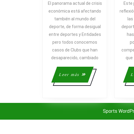
DEL
El panorama actual de crisis
Este 
PATROCIN
económica está afectando
reflexi
DEPORTIV
también al mundo del
las
DEL
deporte, de forma desigual
deport
1.0
entre deportes y Entidades
has
AL
pero todos conocemos
po
2.0
casos de Clubs que han
compet
desaparecido, cambiado
que 
Leer
Leer más
L
más
Sports WordP