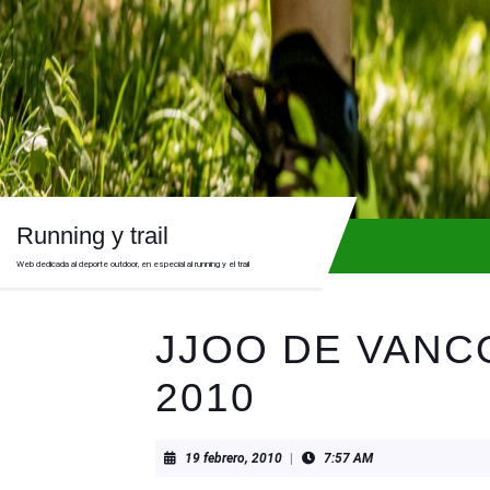
Skip
to
content
Skip
to
content
Running y trail
Web dedicada al deporte outdoor, en especial al running y el trail
JJOO DE VAN
2010
19
19 febrero, 2010
|
7:57 AM
febrero,