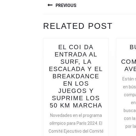
PREVIOUS
DE
ENTRADAS
Previous
Next
RELATED POST
post:
post:
EL COI DA
B
ENTRADA AL
SURF, LA
COM
ESCALADA Y EL
AV
BREAKDANCE
Están 
EN LOS
en bús
JUEGOS Y
compa
SUPRIME LOS
en
EL
50 KM MARCHA
busca
COI
Novedades en el programa
con la
DA
olímpico para París 2024. El
ENTRADA
por l
Comité Ejecutivo del Comité
AL