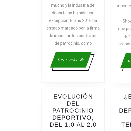
RELATO
mucho y la industria del
inmine
DE
deporte no ha sido una
UN
excepción. El año 2016 ha
Show
AÑO
estado marcado por la firma
que pr
EN
de importantes contratos
EL
e i
DEPORTE
de patrocinio, como
propós
A
TRAVÉS
Leer
Leer más
L
DE
más
SUS
PRINCIPAL
TITULARES
EVOLUCIÓN
¿
DEL
PATROCINIO
DE
DEPORTIVO,
EVOLUCI
DEL 1.0 AL 2.0
TE