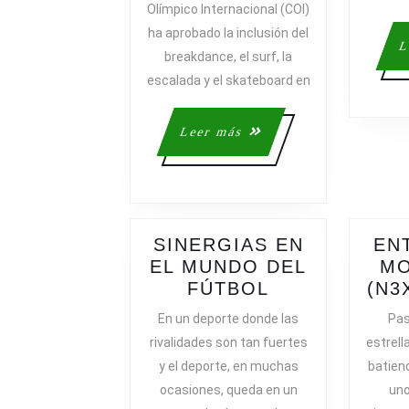
Olímpico Internacional (COI)
SURF,
ha aprobado la inclusión del
LA
L
breakdance, el surf, la
ESCALAD
Y
escalada y el skateboard en
EL
BREAKDA
Leer
Leer más
EN
más
LOS
JUEGOS
Y
SUPRIME
SINERGIAS EN
EN
LOS
EL MUNDO DEL
MO
50
SINERGIAS
FÚTBOL
(N3
KM
EN
En un deporte donde las
Pas
MARCHA
EL
rivalidades son tan fuertes
estrell
MUNDO
y el deporte, en muchas
batien
DEL
ocasiones, queda en un
uno
FÚTBOL