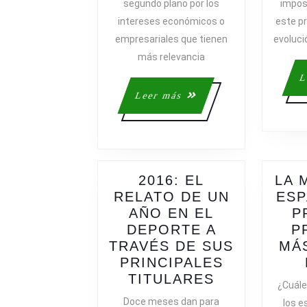
segundo plano por los
imposi
intereses económicos o
este pr
empresariales que tienen
evoluci
más relevancia
L
Leer
Leer más
más
2016: EL
LA 
RELATO DE UN
ESP
AÑO EN EL
P
DEPORTE A
P
TRAVÉS DE SUS
MÁ
PRINCIPALES
2016:
TITULARES
¿Cuále
EL
Doce meses dan para
los e