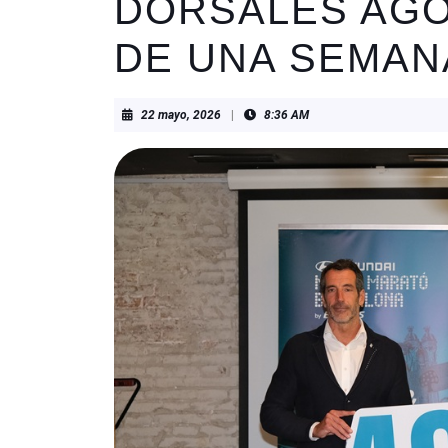
DORSALES AG
DE UNA SEMAN
22
22 mayo, 2026
|
8:36 AM
mayo,
2026