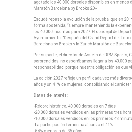
agotado los 40.000 dorsales disponibles en menos 
Maratón Barcelona by Brooks 20»
Escudé repasó la evolución de la prueba, que en 201
forma sostenida, “siempre manteniendo la experiencia 
los 40.000 inscritos para 2027. El concejal de Depo
Ayuntamiento: “Después del Grand Départ del Tour 
Barcelona by Brooks y la Zurich Maratón de Barcelo
Por su parte, el director de Assets de RPM Sports,
sorprendidos, no esperábamos llegar a los 40.000 p
responsabilidad, porque nuestra obligación es que vi
La edición 2027 refleja un perfil cada vez más dive
años y un 41% de mujeres, consolidando el carácter 
Datos de interés:
-Récord histórico, 40.000 dorsales en 7 días
-20.000 dorsales vendidos en las primeras tres hora
-10.000 dorsales vendidos en los primeros 48 minut
-La participación femenina alcanza el 41%
-54% menores de 35 años