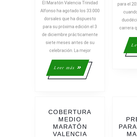
El Maratón Valencia Trinidad
para el 20
AGOTA
Alfonso ha agotado los 33.000
cuando 
SUS
dorsales que ha dispuesto
duodéci
33.000
para su próxima edición el 3
carrera 
DORSALES
de diciembre prácticamente
Y
siete meses antes de su
FIRMA
Le
UN
celebración. La mejor
NUEVO
RÉCORD
Leer
Leer más
DE
más
INSCRITOS
COBERTURA
MEDIO
PR
MARATÓN
PARA
VALENCIA
MA