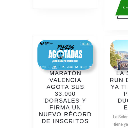
Le
MARATÓN
LA
VALENCIA
RUN 
AGOTA SUS
YA T
33.000
P
DORSALES Y
DU
FIRMA UN
E
NUEVO RÉCORD
La Salo
MARATÓN
DE INSCRITOS
tiene y
VALENCIA