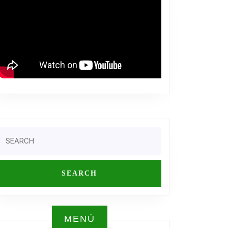
Search
or:
MENÚ