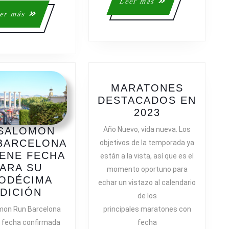
Leer
Leer más
ABRE
más
Leer
er más
LISTA
más
DE
ESPERA
MARATONES
DESTACADOS EN
MARATONE
2023
DESTACAD
Año Nuevo, vida nueva. Los
 SALOMON
EN
BARCELONA
objetivos de la temporada ya
2023
IENE FECHA
están a la vista, así que es el
ARA SU
momento oportuno para
ODÉCIMA
echar un vistazo al calendario
LA
DICIÓN
de los
SALOMON
principales maratones con
mon Run Barcelona
RUN
fecha
a fecha confirmada
BARCELONA