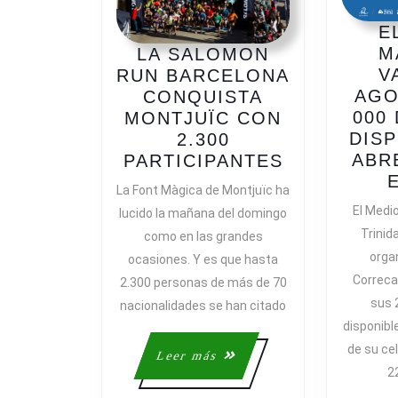
E
M
LA SALOMON
V
RUN BARCELONA
AGO
CONQUISTA
000
MONTJUÏC CON
DISP
2.300
ABR
LA
PARTICIPANTES
SALOMON
La Font Màgica de Montjuïc ha
RUN
El Medi
lucido la mañana del domingo
BARCELON
Trinid
como en las grandes
CONQUIST
orga
ocasiones. Y es que hasta
MONTJUÏC
Correca
2.300 personas de más de 70
CON
sus 
nacionalidades se han citado
2.300
disponibl
PARTICIPA
de su ce
Leer
Leer más
2
más