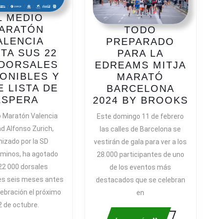
L MEDIO
ARATÓN
TODO
ALENCIA
PREPARADO
TA SUS 22
PARA LA
 DORSALES
EDREAMS MITJA
ONIBLES Y
MARATÓ
E LISTA DE
BARCELONA
EL
ESPERA
TOD
2024 BY BROOKS
MEDIO
PREP
o Maratón Valencia
Este domingo 11 de febrero
MARATÓN
A
PARA
ad Alfonso Zurich,
las calles de Barcelona se
VALENCIA
A
LA
nizado por la SD
vestirán de gala para ver a los
AGOTA
EDRE
minos, ha agotado
28.000 participantes de uno
SUS
MITJ
22 000 dorsales
de los eventos más
22
MARA
es seis meses antes
000
destacados que se celebran
NTES
BARC
DORSALES
lebración el próximo
2024
en
DISPONIBLES
BY
2 de octubre.
Y
BRO