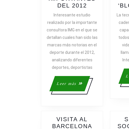
PATROCINIO
DEL 2012
‘B
DEPORTIVO,
Interesante estudio
La tec
LAS
realizado por la importante
caden
MARCAS
consultora IMG en el que se
capa
MÁS
detallan cuales han sido las
todos
IMPORTANT
marcas más notorias en el
vid
DEL
deporte durante el 2012,
llam
2012
analizando diferentes
Int
deportes, deportistas
L
Leer
Leer más
más
VISITA AL
S
BARCELONA
SO