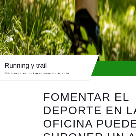
Skip
to
content
Skip
to
content
Running y trail
Web dedicada al deporte outdoor, en especial al running y el trail
FOMENTAR EL
DEPORTE EN L
OFICINA PUED