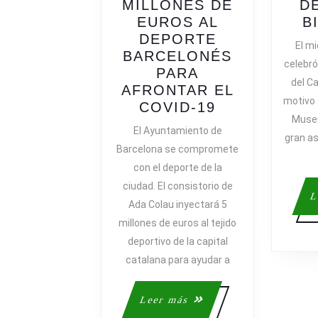
MILLONES DE
D
EUROS AL
B
DEPORTE
El m
BARCELONÉS
celebr
PARA
del C
AFRONTAR EL
motivo 
COLAU
COVID-19
Museu
INYECTA
El Ayuntamiento de
gran as
CINCO
Barcelona se compromete
MILLONES
con el deporte de la
DE
ciudad. El consistorio de
EUROS
L
Ada Colau inyectará 5
AL
millones de euros al tejido
DEPORTE
BARCELONÉ
deportivo de la capital
PARA
catalana para ayudar a
AFRONTAR
EL
Leer
Leer más
COVID-
más