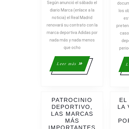
Según anunció el sábado el
docum
MADRID
diario Marca (enlace a la
los o
SEGUIRÁ
noticia) el Real Madrid
es
CON
renovará su contrato con la
preten
ADIDAS
marca deportiva Adidas por
caso
nada más y nada menos
depo
que ocho
peri
Leer
Leer más
L
más
PATROCINIO
EL
DEPORTIVO,
LA 
LAS MARCAS
MÁS
PO
IMPORTANTES