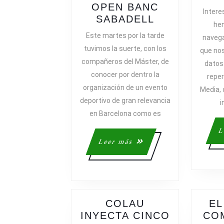
OPEN BANC
Intere
VISITA
SABADELL
he
AL
Este martes por la tarde
navega
BARCELONA
tuvimos la suerte, con los
que no
OPEN
compañeros del Máster, de
datos
BANC
conocer por dentro la
reper
SABADELL
organización de un evento
Media,
deportivo de gran relevancia
i
en Barcelona como es
L
Leer
Leer más
más
COLAU
EL
INYECTA CINCO
CO