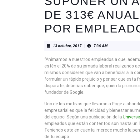
SUPONER UN 
DE 313€ ANUA
POR EMPLEAD
13
13 octubre, 2017
|
7:36 AM
octubre,
2017
“Animamos a nuestros empleados a que, además 
estén el 20% de su jornada laboral realizando ac
mismos consideren que van a beneficiar a la c
formular un rápido prejuicio y pensar que esta 
disparate, deberías saber que, quién la pronunci
fundador de Google.
Uno de los motivos que llevaron a Page a abande
empresarial es que la felicidad y bienestar aum
del equipo. Según una publicación de la
Univers
empleados que están contentos son hasta un 
Teniendo esto en cuenta, merece mucho la pena i
de tu equipo.