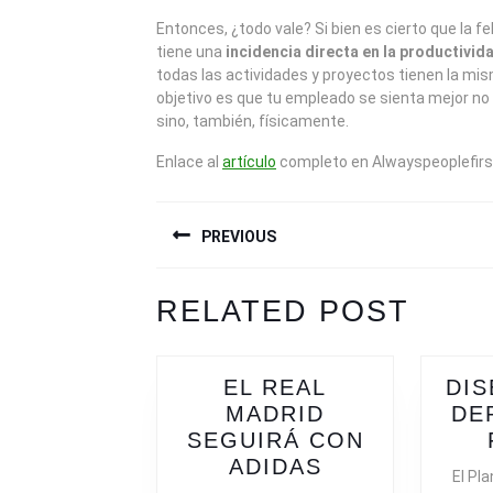
Entonces, ¿todo vale? Si bien es cierto que la fe
tiene una
incidencia directa en la productivid
todas las actividades y proyectos tienen la mis
objetivo es que tu empleado se sienta mejor n
sino, también, físicamente.
Enlace al
artículo
completo en Alwayspeoplefirs
NAVEGACIÓN
PREVIOUS
DE
ENTRADAS
Previous
Next
RELATED POST
post:
post:
EL REAL
DIS
MADRID
DE
SEGUIRÁ CON
EL
ADIDAS
El Pl
REAL