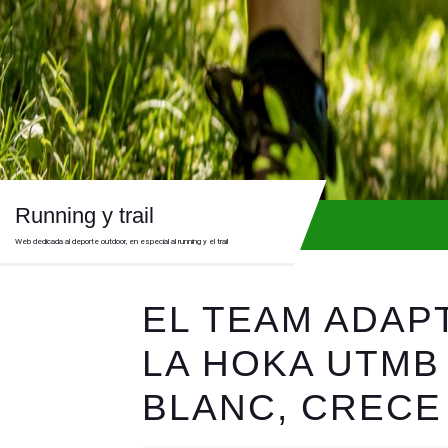
Skip
to
content
Skip
to
content
Running y trail
Web dedicada al deporte outdoor, en especial al running y el trail
EL TEAM ADAP
LA HOKA UTMB
BLANC, CRECE