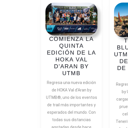
COMIENZA LA
T
QUINTA
BL
EDICIÓN DE LA
UTM
HOKA VAL
DE
D’ARAN BY
DE
COMIENZA
UTMB
LA
Regresa una nueva edición
Regres
QUINTA
de HOKA Val d’Aran by
by 
EDICIÓN
UTMB®, uno de los eventos
carga
DE
de trail más importantes y
LA
prue
esperados del mundo. Con
HOKA
cel
todas sus distancias
VAL
Teneri
D’ARAN
agotadas desde hace