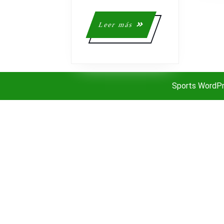
XTERRA
TRAIL
Leer
Leer más
RUN
más
EN
SU
VIGÉSIMA
EDICIÓN
Sports WordP