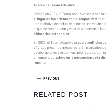
Acerca del Team Adaptive
Creado en 2024, el Team Adaptive nació con la
el lugar de los atletas con discapacidad
en el 
una iniciativa de inclusión, plantea una visión cl
el que se reconozcan y valoren plenamente las
e historias personales
.
En 2025, el Team Adaptive
prepara múltiples so
año
. Los próximos meses estarán marcados po
colaboraciones e iniciativas inspiradoras, con un
un cambio duradero en la percepción de la dis
running
.
NAVEGACIÓN
PREVIOUS
DE
ENTRADAS
Previous
Next
RELATED POST
post:
post: