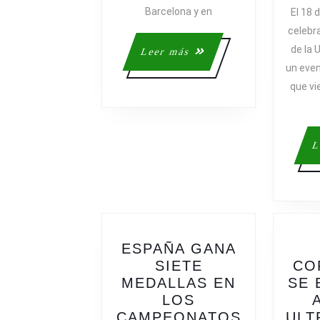
Barcelona y en
El 18 
celebra
de la 
Leer
Leer más
más
un even
que vi
L
ESPAÑA GANA
SIETE
CO
MEDALLAS EN
SE 
LOS
CAMPEONATOS
ULT