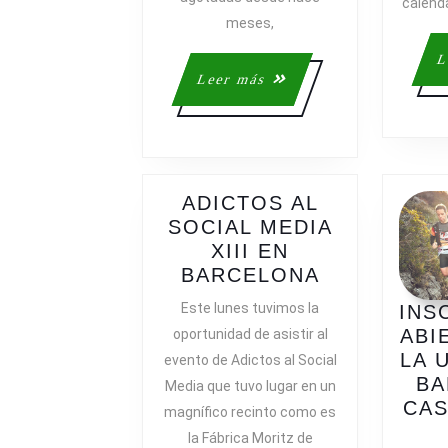
calenda
BY
meses,
UTMB
L
Leer
Leer más
más
ADICTOS AL
SOCIAL MEDIA
XIII EN
ADICTOS
BARCELONA
AL
Este lunes tuvimos la
INS
SOCIAL
ABI
oportunidad de asistir al
MEDIA
LA 
evento de Adictos al Social
XIII
BA
Media que tuvo lugar en un
EN
CAS
magnífico recinto como es
BARCELON
la Fábrica Moritz de