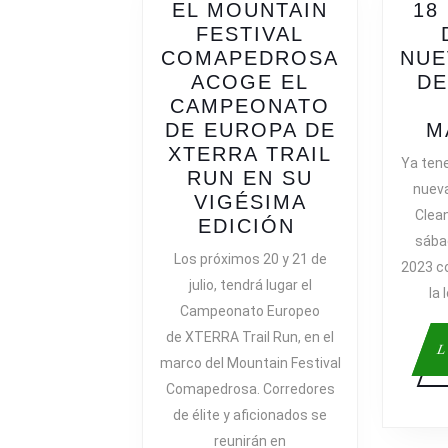
EL MOUNTAIN
18
FESTIVAL
COMAPEDROSA
NUE
ACOGE EL
DE
CAMPEONATO
DE EUROPA DE
M
XTERRA TRAIL
Ya ten
RUN EN SU
nueva
VIGÉSIMA
Clean
EL
EDICIÓN
sába
MOUNTAIN
Los próximos 20 y 21 de
2023 co
FESTIVAL
julio, tendrá lugar el
la 
COMAPEDRO
Campeonato Europeo
ACOGE
de XTERRA Trail Run, en el
EL
L
marco del Mountain Festival
CAMPEONAT
Comapedrosa. Corredores
DE
EUROPA
de élite y aficionados se
DE
reunirán en