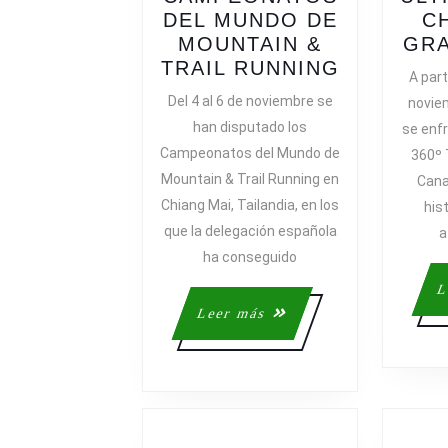
DEL MUNDO DE
C
MOUNTAIN &
GRA
ESPAÑA
TRAIL RUNNING
A part
GANA
Del 4 al 6 de noviembre se
novie
SIETE
han disputado los
se enfr
MEDALLA
Campeonatos del Mundo de
360º 
EN
Mountain & Trail Running en
Cana
LOS
Chiang Mai, Tailandia, en los
his
CAMPEO
que la delegación española
DEL
a
MUNDO
ha conseguido
DE
L
MOUNTAI
Leer
Leer más
&
más
TRAIL
RUNNING