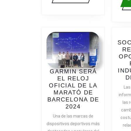
SOC
RE
OP
IND
GARMIN SERÁ
D
EL RELOJ
OFICIAL DE LA
Las
MARATÓ DE
inform
BARCELONA DE
las 
GARMIN
2024
cambi
SERÁ
Una de las marcas de
costu
EL
dispositivos deportivos más
rela
RELOJ