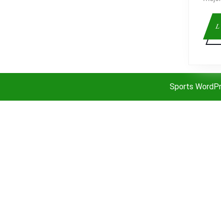
L
Sports WordP