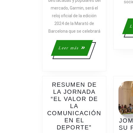
destacadas y populares del
soci
OFICIAL
mercado, Garmin, será el
DE
reloj oficial de la edición
LA
2024 de la Marató de
MARATÓ
L
DE
Barcelona que se celebrará
BARCELONA
DE
Leer
Leer más
2024
más
RESUMEN DE
LA JORNADA
“EL VALOR DE
LA
COMUNICACIÓN
EN EL
JOM
RESUMEN
DEPORTE”
SU 