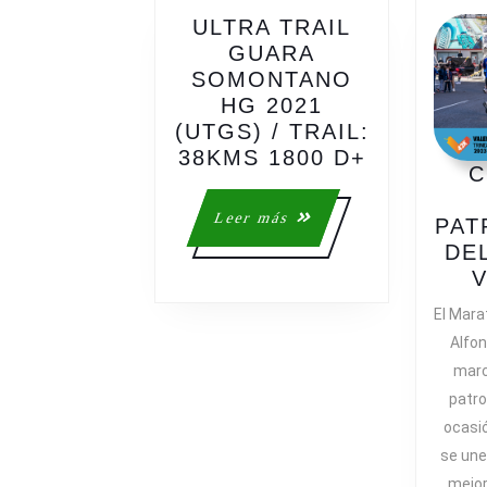
ULTRA TRAIL
GUARA
SOMONTANO
HG 2021
(UTGS) / TRAIL:
ULTRA
38KMS 1800 D+
C
TRAIL
GUARA
Leer
Leer más
PAT
SOMONT
más
DE
HG
V
2021
(UTGS)
El Mara
/
Alfo
TRAIL:
marc
38KMS
patro
1800
ocasi
D+
se une
mejor