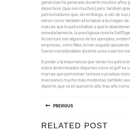
ganancias ha generado durante muchos años gr
deportivos (que son muchos) pero también grac
patrocinadores que, sin embargo, a raíz de su
vieron como también afectaban a la imagen de 
marcas que lo patrocinaban y que lo abandonar
inmediatamente, la prestigiosa revista GolfDige
Accenture son algunos de los ejemplos, evide
empresas, como Nike, le han seguido apoyando 
fueron considerables durante unos cuantos m
El poder y la importancia que tienen los patroc
sobre determinados deportes como el golf es u
marcas que patrocinan torneos o pruebas men
inversiones mucho más modestas también aso
deporte, que va en aumento año tras año como e
NAVEGACIÓN
PREVIOUS
DE
ENTRADAS
Previous
Next
RELATED POST
post:
post: