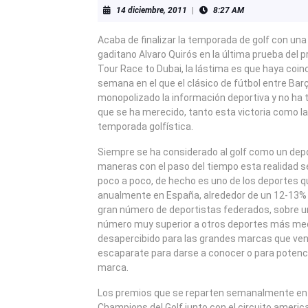
14
14 diciembre, 2011
|
8:27 AM
diciembre,
2011
Acaba de finalizar la temporada de golf con una 
gaditano Alvaro Quirós en la última prueba del 
Tour Race to Dubai, la lástima es que haya coinci
semana en el que el clásico de fútbol entre Bar
monopolizado la información deportiva y no ha t
que se ha merecido, tanto esta victoria como la 
temporada golfística.
Siempre se ha considerado al golf como un depor
maneras con el paso del tiempo esta realidad 
poco a poco, de hecho es uno de los deportes 
anualmente en España, alrededor de un 12-13% 
gran número de deportistas federados, sobre u
número muy superior a otros deportes más med
desapercibido para las grandes marcas que ven 
escaparate para darse a conocer o para potenc
marca.
Los premios que se reparten semanalmente en e
Champions del Golf junto con el circuito americ