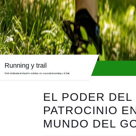
Skip
to
content
Skip
to
content
Running y trail
Web dedicada al deporte outdoor, en especial al running y el trail
EL PODER DEL
PATROCINIO EN
MUNDO DEL G