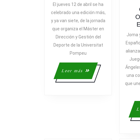
DE
El jueves 12 de abril se ha
LA
celebrado una edición más,
JORNADA
O
y ya van siete, de la jornada
“EL
que organiza el Máster en
VALOR
Joma y
Dirección y Gestión del
DE
Españo
Deporte de la Universitat
LA
alianza
COMUNICAC
Pompeu
Jueg
EN
Ángele
EL
Leer
Leer más
DEPORTE”
una co
más
que une
L