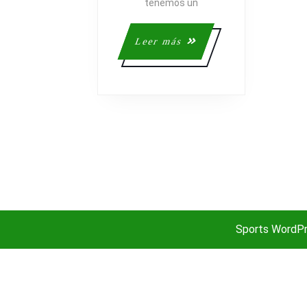
tenemos un
Leer
Leer más
más
Sports WordP