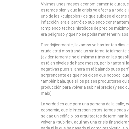
2008
Vivimos unos meses económicamente duros, es
estamos bien y que la crisis ya afecta a todo 
uno de los «culpables» de que subiese el coste d
inflacción, era el petróleo subiendo constanteme
rompiendo techos históicos de precios máximo
era peligroso y que no se podía mantener ni sos
Paradójicamente, llevamos ya bastantes días en 
crudo está mostrando un síntoma totalmente di
(evidentemente no al mismo ritmo en las gasolin
está en niveles de hace meses, por lo tanto si l
negativas pues si ahora está bajando pues perf
sorprendente es que nos dicen que nooooo, que 
también baja, que si los paises productores quie
producción para volver a subir el precio (y eso 
malo).
La verdad es que para una persona de la calle, 
economía, que le interesan estos temas cada v
se cae un edificio los arquitectos determinan 
volver a «subirlo», aqui hay una crisis financier
nada ni lo que ha pasado ni como resolverlo, si