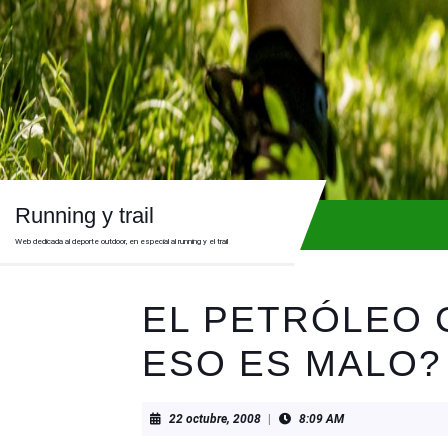
Skip
to
content
Skip
to
content
Running y trail
Web dedicada al deporte outdoor, en especial al running y el trail
EL PETRÓLEO C
ESO ES MALO?
22
22 octubre, 2008
|
8:09 AM
octubre,