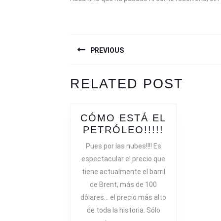
NAVEGACIÓN
PREVIOUS
DE
ENTRADAS
Previous
Next
RELATED POST
post:
post:
CÓMO ESTÁ EL
CÓMO
PETRÓLEO!!!!!
ESTÁ
Pues por las nubes!!!! Es
EL
espectacular el precio que
PETRÓLEO!
tiene actualmente el barril
de Brent, más de 100
dólares… el precio más alto
de toda la historia. Sólo