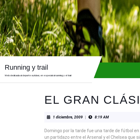
Skip
to
content
Skip
to
content
Running y trail
Web dedicada al deporte outdoor, en especial al running y el trail
EL GRAN CLÁS
1
1 diciembre, 2009
|
8:19 AM
diciembre,
2009
Domingo por la tarde fue una tarde de fútbol en
un partidazo entre el Arsenal y el Chelsea que si