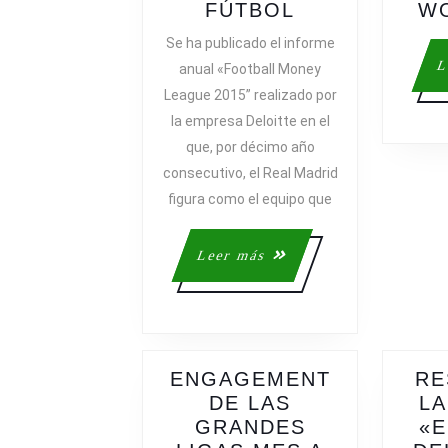
INFORME
FÚTBOL
W
DELOITTE
Se ha publicado el informe
SOBRE
L
anual «Football Money
LOS
League 2015” realizado por
CLUBS
la empresa Deloitte en el
DE
que, por décimo año
FÚTBOL
consecutivo, el Real Madrid
figura como el equipo que
Leer
Leer más
más
ENGAGEMENT
RE
DE LAS
LA
GRANDES
«E