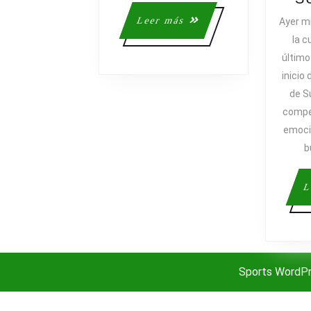
DE
Leer
Leer más
Ayer m
CRUYFF
más
la c
último
inicio 
de S
compe
emoci
b
L
Sports WordP