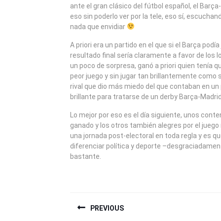
ante el gran clásico del fútbol español, el Barça
eso sin poderlo ver por la tele, eso sí, escuchan
nada que envidiar
A priori era un partido en el que si el Barça podía
resultado final sería claramente a favor de los l
un poco de sorpresa, ganó a priori quien tenía q
peor juego y sin jugar tan brillantemente como
rival que dio más miedo del que contaban en un p
brillante para tratarse de un derby Barça-Madrid
Lo mejor por eso es el día siguiente, unos cont
ganado y los otros también alegres por el juego
una jornada post-electoral en toda regla y es q
diferenciar política y deporte –desgraciadamen
bastante.
NAVEGACIÓN
PREVIOUS
DE