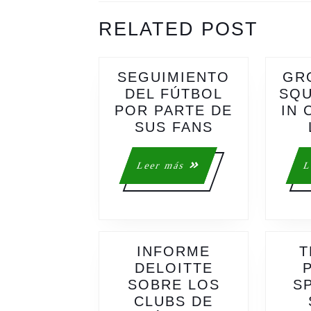
ENTRADAS
Previous
Next
RELATED POST
post:
post:
SEGUIMIENTO
GR
DEL FÚTBOL
SQU
POR PARTE DE
IN 
SEGUIMIEN
SUS FANS
DEL
FÚTBOL
Leer
Leer más
L
POR
más
PARTE
DE
SUS
FANS
INFORME
T
DELOITTE
SOBRE LOS
S
CLUBS DE