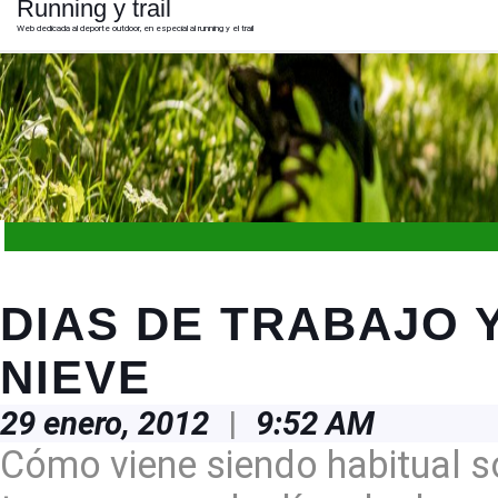
Running y trail
Skip
to
Web dedicada al deporte outdoor, en especial al running y el trail
content
Skip
to
content
Open
Button
DIAS DE TRABAJO 
NIEVE
29
29 enero, 2012
|
9:52 AM
enero,
2012
Cómo viene siendo habitual so