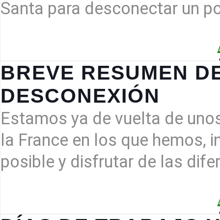
Santa para desconectar un po
BREVE RESUMEN DE
BREVE
DESCONEXIÓN
RESUMEN
DE
Estamos ya de vuelta de uno
ESTOS
DÍAS
la France en los que hemos, 
DE
posible y disfrutar de las dif
DESCONEX