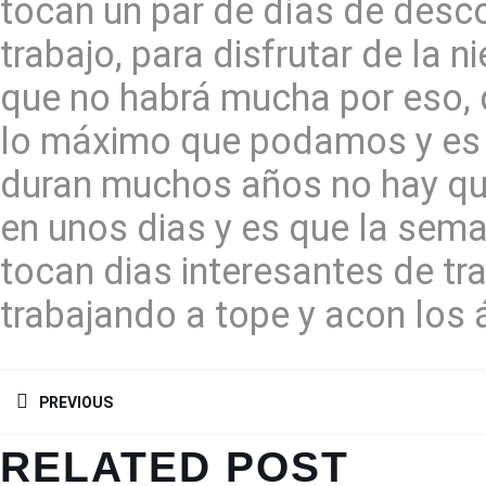
tocan un par de días de desc
trabajo, para disfrutar de la 
que no habrá mucha por eso, 
lo máximo que podamos y es 
duran muchos años no hay que
en unos dias y es que la sema
tocan dias interesantes de t
trabajando a tope y acon los
NAVEGACIÓN
DE
PREVIOUS
ENTRADAS
Previous
RELATED POST
post: