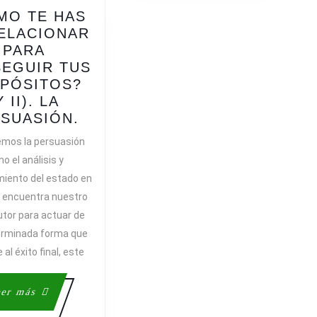
MO TE HAS
ELACIONAR
PARA
EGUIR TUS
NG
PÓSITOS?
Y II). LA
¿CÓMO
SUASIÓN.
TE
mos la persuasión
IA
HAS
o el análisis y
DE
iento del estado en
RELACIONAR
e encuentra nuestro
PARA
utor para actuar de
CONSEGUIR
erminada forma que
TUS
PROPÓSITOS?
 al éxito final, este
(Y
II).
Leer
er más
LA
más