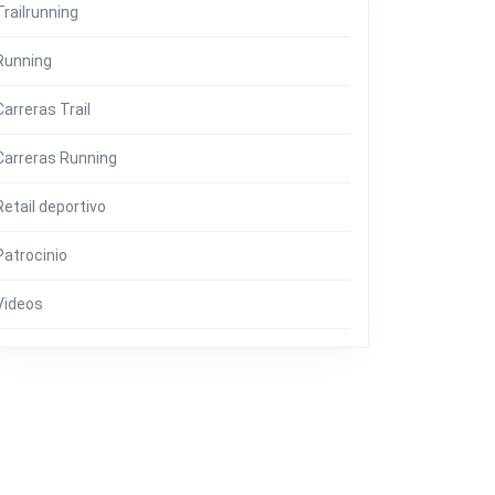
H
Trailrunning
Running
Carreras Trail
Carreras Running
Retail deportivo
Patrocinio
Videos