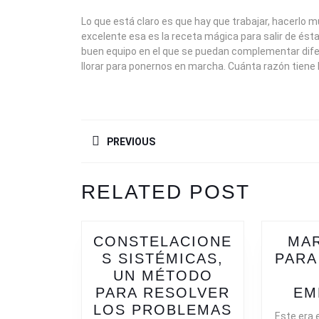
Lo que está claro es que hay que trabajar, hacerl
excelente esa es la receta mágica para salir de és
buen equipo en el que se puedan complementar dife
llorar para ponernos en marcha. Cuánta razón tiene l
NAVEGACIÓN
PREVIOUS
DE
ENTRADAS
Previous
RELATED POST
post:
CONSTELACIONE
MA
S SISTÉMICAS,
PARA
UN MÉTODO
PARA RESOLVER
EM
LOS PROBLEMAS
Este era 