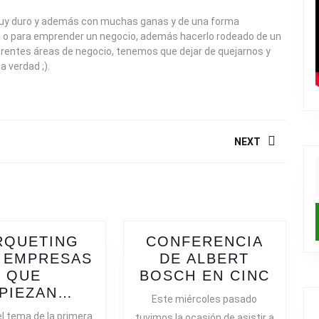
o muy duro y además con muchas ganas y de una forma
ta o para emprender un negocio, además hacerlo rodeado de un
rentes áreas de negocio, tenemos que dejar de quejarnos y
a verdad ;).
NEXT
Next
f
post:
RQUETING
CONFERENCIA
 EMPRESAS
DE ALBERT
CONF
QUE
BOSCH EN CINC
MARQUETING
DE
PIEZAN…
Este miércoles pasado
PARA
ALBE
el tema de la primera
tuvimos la ocasión de asistir a