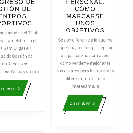
GRESO DE
PERSONAL.
STIÓN DE
CÓMO
ONAL
ENTROS
MARCARSE
RESUMEN
PORTIVOS
UNOS
DEL
MARKET
OBJETIVOS
a pasada, del 20 al
I
PERSON
Sesión diferente a la que me
yo se celebró en el
CONGRESO
CÓMO
esperaba, tenía la percepción
e Sant Cugat el I
DE
MARCAR
de que serviría para saber
so de Gestión de
GESTIÓN
UNOS
cómo venderte mejor ante
ros Deportivos
DE
OBJETI
tus clientes pero ha resultado
o por Wuics y dentro
CENTROS
diferente, no por eso
DEPORTIVOS
interesante, la
Leer
er más
más
Leer
Leer más
más