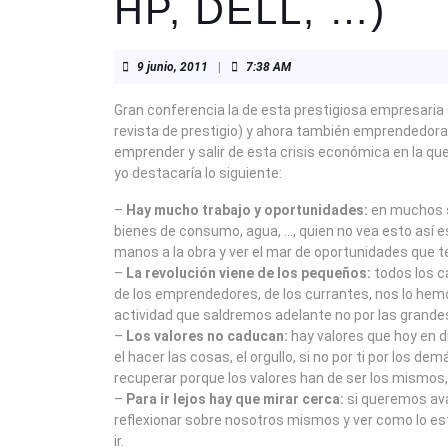
HP, DELL, …)
9
9 junio, 2011
|
7:38 AM
junio,
2011
Gran conferencia la de esta prestigiosa empresaria 
revista de prestigio) y ahora también emprendedora 
emprender y salir de esta crisis económica en la q
yo destacaría lo siguiente:
–
Hay mucho trabajo y oportunidades:
en muchos s
bienes de consumo, agua, …, quien no vea esto así e
manos a la obra y ver el mar de oportunidades que 
–
La revolución viene de los pequeños:
todos los c
de los emprendedores, de los currantes, nos lo hem
actividad que saldremos adelante no por las grande
–
Los valores no caducan:
hay valores que hoy en d
el hacer las cosas, el orgullo, si no por ti por los de
recuperar porque los valores han de ser los mismos,
–
Para ir lejos hay que mirar cerca:
si queremos ava
reflexionar sobre nosotros mismos y ver como lo 
ir.