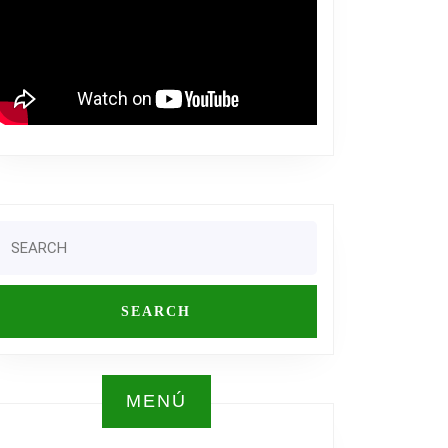
Search
or:
ERENCIA
MENÚ
RT