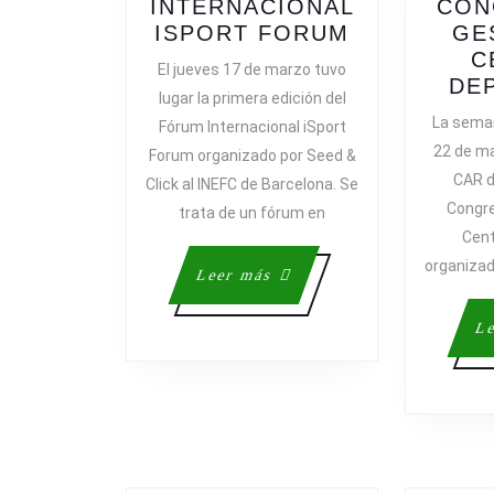
INTERNACIONAL
CON
FÓRUM
ISPORT FORUM
GE
INTERNACI
C
El jueves 17 de marzo tuvo
ISPORT
DE
lugar la primera edición del
FORUM
La seman
Fórum Internacional iSport
22 de ma
Forum organizado por Seed &
CAR d
Click al INEFC de Barcelona. Se
Congre
trata de un fórum en
Cent
organizad
Leer
Leer más
más
Le