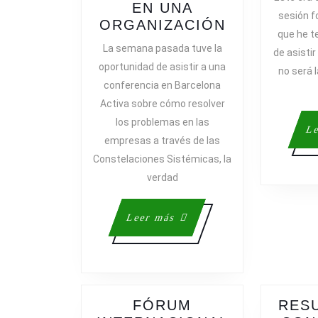
EN UNA
sesión f
CONSTELA
ORGANIZACIÓN
que he t
SISTÉMICA
La semana pasada tuve la
de asistir
UN
oportunidad de asistir a una
no será l
MÉTODO
conferencia en Barcelona
PARA
Activa sobre cómo resolver
RESOLVER
los problemas en las
LOS
Le
empresas a través de las
PROBLEMA
EN
Constelaciones Sistémicas, la
UNA
verdad
ORGANIZA
Leer
Leer más
más
FÓRUM
RESU