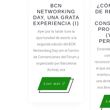
BCN
¿CÓ
NETWORKING
DE R
DAY, UNA GRATA
BCN
EXPERIENCIA (I)
CONS
NETWORKI
PRO
Ayer por la tarde tuve la
DAY,
(
oportunidad de asistir a la
UNA
PER
segunda edición del BCN
GRATA
Entende
Networking Day (en el Centro
EXPERIENC
com
de Convenciones del Fórum y
(I)
reconocim
organizado por Barcelona
el que s
Activa), era
interloc
una det
Leer
Leer más
nos lleve
más
Le