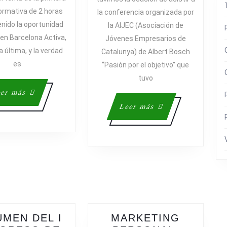
EMPRESAS
BOSC
ormativa de 2 horas
la conferencia organizada por
CIONES
QUE
EN
enido la oportunidad
la AIJEC (Asociación de
S,
EMPIEZAN…
CINC
 en Barcelona Activa,
Jóvenes Empresarios de
a última, y la verdad
Catalunya) de Albert Bosch
es
“Pasión por el objetivo” que
tuvo
Leer
er más
S
más
Leer
Leer más
más
CIÓN
MEN DEL I
MARKETING