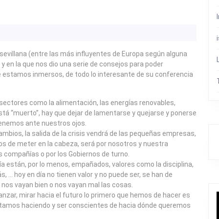
sevillana (entre las más influyentes de Europa según alguna
y en la que nos dio una serie de consejos para poder
ue estamos inmersos, de todo lo interesante de su conferencia
ectores como la alimentación, las energías renovables,
stá “muerto”, hay que dejar de lamentarse y quejarse y ponerse
tenemos ante nuestros ojos.
ambios, la salida de la crisis vendrá de las pequeñas empresas,
os de meter en la cabeza, será por nosotros y nuestra
s compañías o por los Gobiernos de turno.
ía están, por lo menos, empañados, valores como la disciplina,
más, … hoy en día no tienen valor y no puede ser, se han de
 nos vayan bien o nos vayan mal las cosas.
nzar, mirar hacia el futuro lo primero que hemos de hacer es
estamos haciendo y ser conscientes de hacia dónde queremos