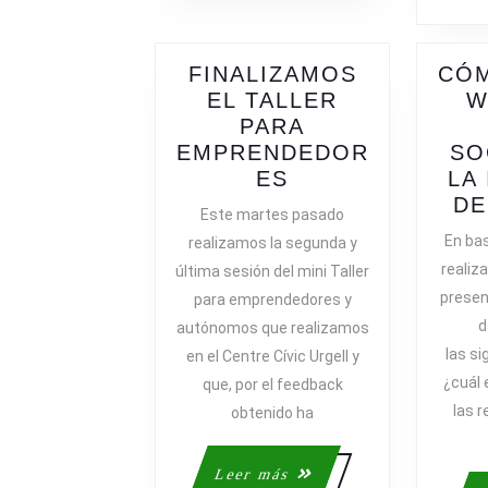
FINALIZAMOS
CÓM
EL TALLER
W
PARA
EMPRENDEDOR
SO
FINALIZAMOS
ES
LA
EL
DE
Este martes pasado
TALLER
En bas
realizamos la segunda y
PARA
realiza
última sesión del mini Taller
EMPRENDEDOR
presen
para emprendedores y
d
autónomos que realizamos
las si
en el Centre Cívic Urgell y
¿cuál 
que, por el feedback
las r
obtenido ha
Leer
Leer más