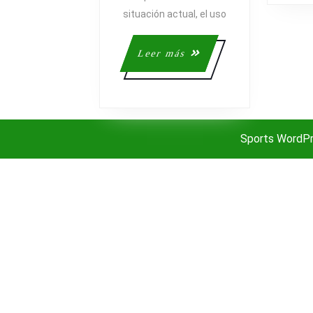
EN
situación actual, el uso
LA
INDUSTRIA
Leer
Leer más
DEL
más
FITNESS
Sports WordP