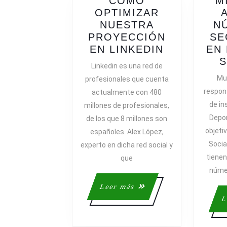
CÓMO
M
OPTIMIZAR
NUESTRA
N
PROYECCIÓN
SE
CÓMO
EN LINKEDIN
EN
OPTIMIZA
S
Linkedin es una red de
NUESTRA
Mu
profesionales que cuenta
PROYECCI
respon
actualmente con 480
EN
de in
millones de profesionales,
LINKEDIN
Depor
de los que 8 millones son
objeti
españoles. Alex López,
Socia
experto en dicha red social y
tienen
que
núme
Leer
Leer más
más
L