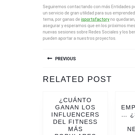
Seguiremos contactando con más Entidades p
un servicio de gran utilidad para sus emprended
tema, por ganas de
isportsfactory
no quedaran,
asegurar y esperamos que en los próximos mes
nuevas sesiones sobre Redes Sociales y los be
pueden aportar a nuestros proyectos.
NAVEGACIÓN
PREVIOUS
DE
ENTRADAS
Previous
Next
RELATED POST
post:
post:
¿CUÁNTO
GANAN LOS
EM
INFLUENCERS
… ¿
DEL FITNESS
MÁS
N