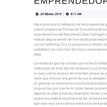
EMPRENDEDO
24
24 febrero, 2012
|
8:11 AM
febrero,
2012
Hace unos posts hablamos de las propuestas 
a las Entidades de Promoción Económica de los
Ayuntamientos del Barcelonès, Baix Llobregat y
realizar alguna sesión de formación para empr
con el marketing 2.0 y su presencia en Redes S
visibilidad y en este mes de marzo empezarem
ellas.
La verdad es que ha costado que estas Entidade
realización de este tipo de sesiones a sus emp
es que cuesta un poco de entender porque es un
clave que ofrecen a la gente de sus localidades 
en general, no obtenemos mucha receptividad a
propuestas, por suerte no todas tienen la mis
algunas de ellas estamos avanzado temas y y
podremos realizar la primera de las sesiones e
que vaya muy, ya estamos manos a la obra prep