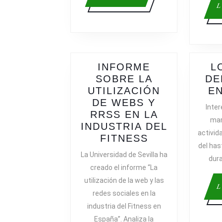
más
L
INFORME
L
SOBRE LA
DE
UTILIZACIÓN
EN
DE WEBS Y
Inter
RRSS EN LA
mar
INDUSTRIA DEL
activid
INFORME
FITNESS
del has
SOBRE
La Universidad de Sevilla ha
dura
LA
creado el informe “La
UTILIZACIÓN
utilización de la web y las
DE
L
redes sociales en la
WEBS
industria del Fitness en
Y
España”. Analiza la
RRSS