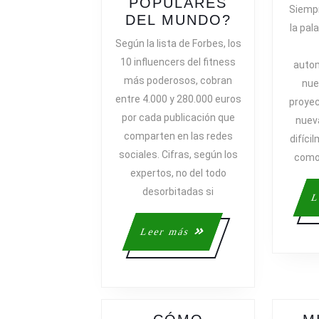
POPULARES
Siemp
¿CUÁNTO
DEL MUNDO?
la pal
GANAN
Según la lista de Forbes, los
LOS
10 influencers del fitness
auto
INFLUENC
más poderosos, cobran
nue
DEL
entre 4.000 y 280.000 euros
proyec
FITNESS
por cada publicación que
MÁS
nueva
comparten en las redes
POPULARE
difíci
DEL
sociales. Cifras, según los
como 
MUNDO?
expertos, no del todo
desorbitadas si
L
Leer
Leer más
más