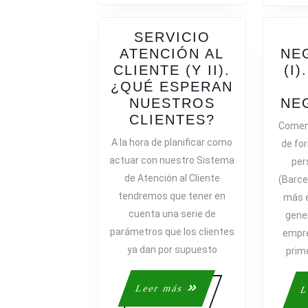
SERVICIO
ATENCIÓN AL
NE
CLIENTE (Y II).
(I
¿QUÉ ESPERAN
NUESTROS
NE
SERVICIO
CLIENTES?
Comen
ATENCIÓN
A la hora de planificar como
de for
AL
actuar con nuestro Sistema
per
CLIENTE
de Atención al Cliente
(Barce
(Y
tendremos que tener en
más e
II).
cuenta una serie de
gener
¿QUÉ
parámetros que los clientes
ESPERAN
empre
NUESTROS
ya dan por supuesto
prim
CLIENTES?
Leer
Leer más
L
más