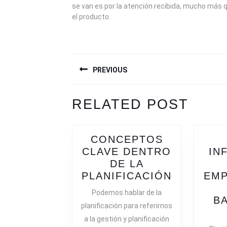
se van es por la atención recibida, mucho más
el producto.
NAVEGACIÓN
PREVIOUS
DE
ENTRADAS
Previous
Next
RELATED POST
post:
post:
CONCEPTOS
CLAVE DENTRO
IN
DE LA
CONCEP
PLANIFICACIÓN
EM
CLAVE
Podemos hablar de la
DENTRO
B
planificación para referirnos
DE
a la gestión y planificación
LA