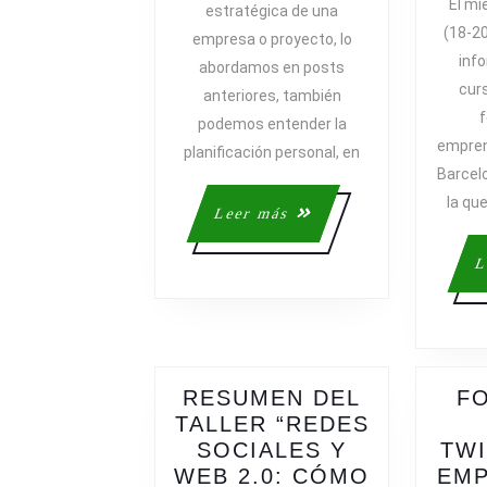
El mi
estratégica de una
PLANIFIC
(18-20
empresa o proyecto, lo
info
abordamos en posts
curs
anteriores, también
f
podemos entender la
empren
planificación personal, en
Barcelo
la que
Leer
Leer más
más
L
RESUMEN DEL
F
TALLER “REDES
SOCIALES Y
TWI
WEB 2.0: CÓMO
EM