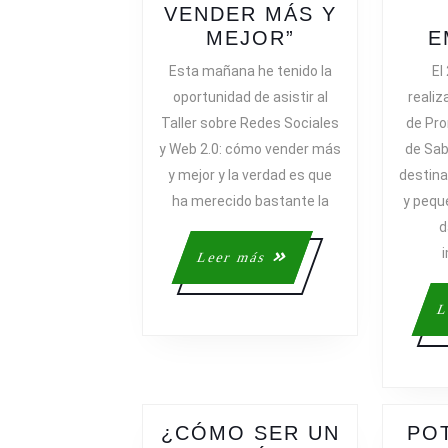
VENDER MÁS Y
RESUMEN
MEJOR”
E
DEL
Esta mañana he tenido la
El
TALLER
oportunidad de asistir al
realiz
“REDES
Taller sobre Redes Sociales
de Pro
SOCIALES
y Web 2.0: cómo vender más
de Sab
Y
y mejor y la verdad es que
destin
WEB
ha merecido bastante la
y pequ
2.0:
CÓMO
d
VENDER
Leer
Leer más
MÁS
más
Y
L
MEJOR”
¿CÓMO SER UN
PO