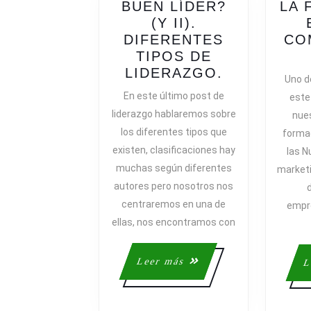
BUEN LÍDER?
LA 
(Y II).
DIFERENTES
CO
TIPOS DE
¿CÓMO
LIDERAZGO.
Uno d
SER
En este último post de
este
UN
liderazgo hablaremos sobre
nue
BUEN
los diferentes tipos que
forma
LÍDER?
existen, clasificaciones hay
las N
(Y
muchas según diferentes
marketi
II).
autores pero nosotros nos
DIFERENT
d
TIPOS
centraremos en una de
empr
DE
ellas, nos encontramos con
LIDERAZGO
Leer
Leer más
L
más