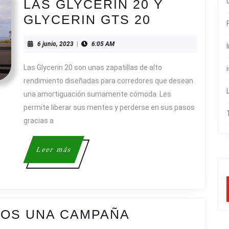
LAS GLYCERIN 20 Y
BROOKS
GLYCERIN GTS 20
ACTUALIZ
6
6 junio, 2023
|
6:05 AM
LAS
junio,
GLYCERIN
2023
Las Glycerin 20 son unas zapatillas de alto
20
rendimiento diseñadas para corredores que desean
Y
una amortiguación sumamente cómoda. Les
permite liberar sus mentes y perderse en sus pasos
GLYCERIN
gracias a
GTS
20
Leer
Leer más
más
OS UNA CAMPAÑA