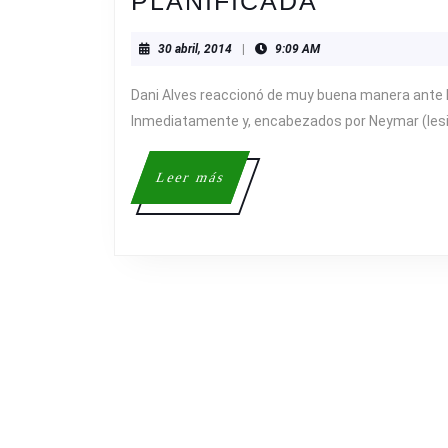
#TODOS
PLANIFICADA
UNA
30
30 abril, 2014
|
9:09 AM
CAMPAÑ
abril,
PLANIFI
2014
Dani Alves reaccionó de muy buena manera ante l
Inmediatamente y, encabezados por Neymar (le
Leer
Leer más
más