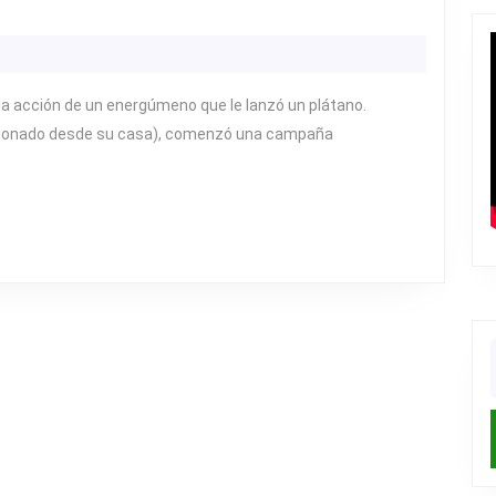
SOMOSMACACOS
A
CADA
a acción de un energúmeno que le lanzó un plátano.
sionado desde su casa), comenzó una campaña
f