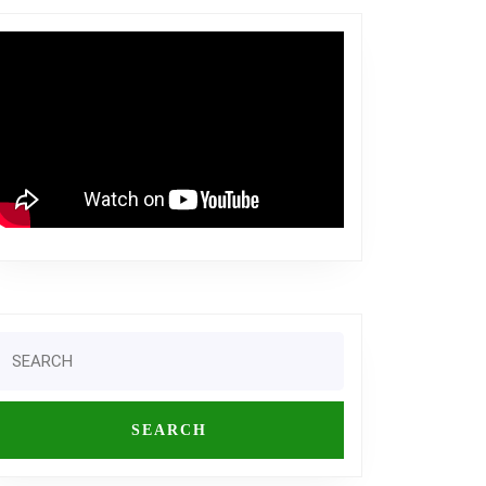
Search
or: