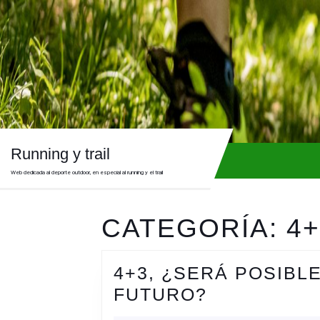
Skip
to
content
Skip
to
content
Running y trail
Web dedicada al deporte outdoor, en especial al running y el trail
CATEGORÍA:
4+
4+3, ¿SERÁ POSIBLE
4+3,
FUTURO?
¿SERÁ