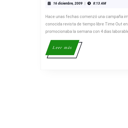
16
16 diciembre, 2009
|
8:13 AM
POSIBLE
diciembre,
EN
2009
Hace unas fechas comenzó una campaña imp
EL
conocida revista de tiempo libre Time Out en
FUTURO?
promocionaba la semana con 4 dias laborable
Leer
Leer más
más