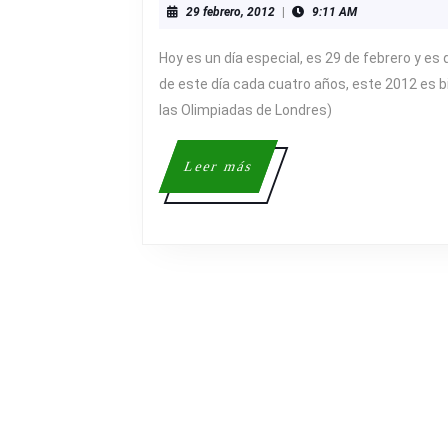
29
29 febrero, 2012
|
9:11 AM
ESPECIAL:
febrero,
29
2012
Hoy es un día especial, es 29 de febrero y es
DE
de este día cada cuatro años, este 2012 es b
FEBRERO
las Olimpiadas de Londres)
Leer
Leer más
más