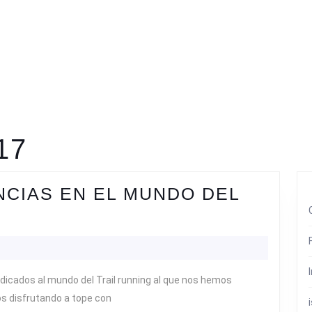
17
NCIAS EN EL MUNDO DEL
IS
UEVAS
XPERIENCIAS
N
edicados al mundo del Trail running al que nos hemos
L
s disfrutando a tope con