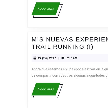
M
D
Leer
Leer más
más
T
R
(
II
MIS NUEVAS EXPERIE
MIS
TRAIL RUNNING (I)
NUE
24
24 julio, 2017
|
7:07 AM
EXP
julio,
EN
2017
Ahora que estamos en una época estival, en la qu
EL
de compartir con vosotros algunas inquietudes q
MU
DEL
Leer
Leer más
más
TRA
RUN