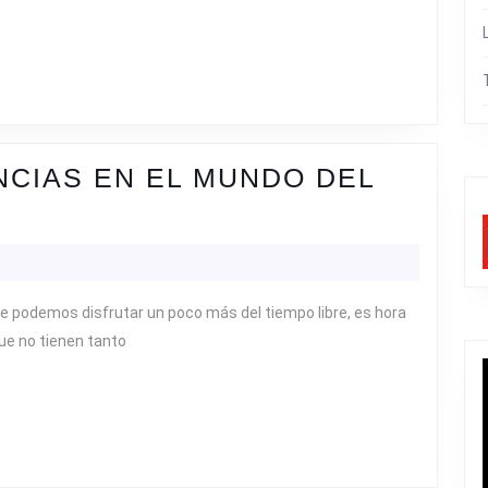
UNDO
EL
RAIL
UNNING
Y
)
NCIAS EN EL MUNDO DEL
VAS
ERIENCIAS
e podemos disfrutar un poco más del tiempo libre, es hora
ue no tienen tanto
NDO
IL
NING