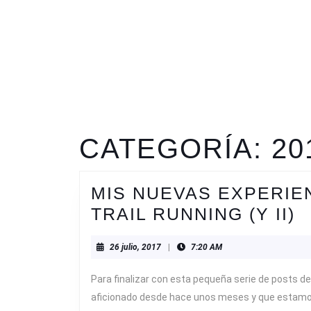
CATEGORÍA:
20
MIS NUEVAS EXPERIE
M
TRAIL RUNNING (Y II)
N
26
26 julio, 2017
|
7:20 AM
E
julio,
E
2017
Para finalizar con esta pequeña serie de posts d
E
aficionado desde hace unos meses y que estamo