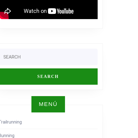
Search
or:
MENÚ
Trailrunning
Running