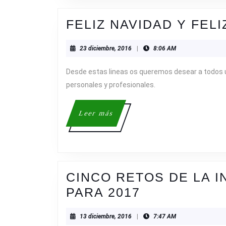
(I)
FELIZ NAVIDAD Y FELI
23
23 diciembre, 2016
|
8:06 AM
diciembre,
2016
Desde estas lineas os queremos desear a todos un
personales y profesionales.
Leer
Leer más
más
CINCO RETOS DE LA 
CINCO
PARA 2017
RETOS
13
13 diciembre, 2016
|
7:47 AM
DE
diciembre,