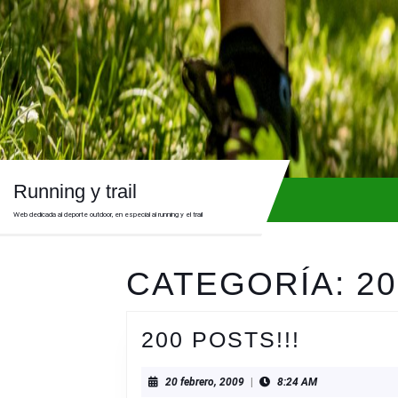
Skip
to
content
Skip
to
content
Running y trail
Web dedicada al deporte outdoor, en especial al running y el trail
CATEGORÍA:
20
200
200 POSTS!!!
POSTS!!
20
20 febrero, 2009
|
8:24 AM
febrero,