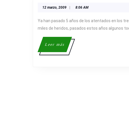
12
12 marzo, 2009
|
8:06 AM
marzo,
2009
Ya han pasado 5 años de los atentados en los tr
miles de heridos, pasados estos años algunos to
Leer
Leer más
más