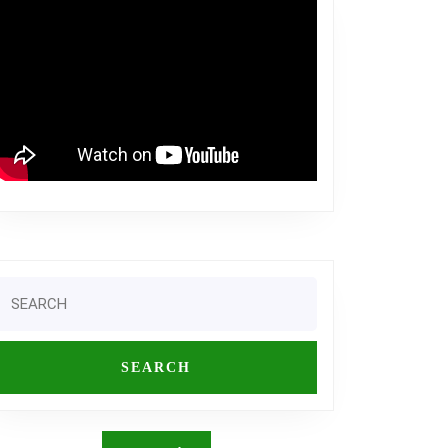
Search
or: