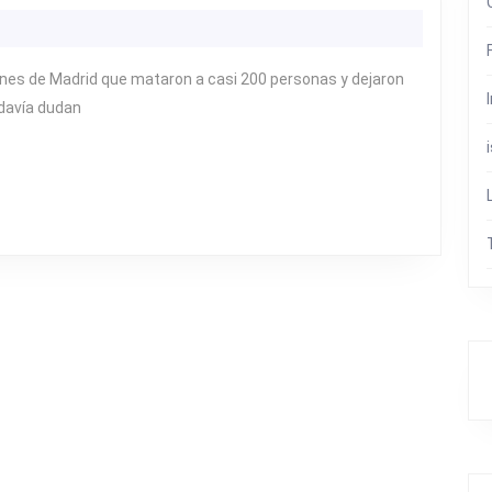
M,
5
AÑOS
enes de Madrid que mataron a casi 200 personas y dejaron
DESPUÉS…
davía dudan