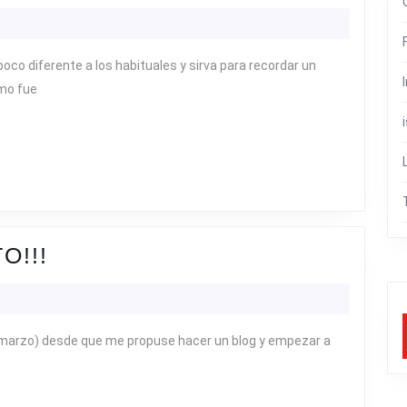
DÍA
COMO
HOY
oco diferente a los habituales y sirva para recordar un
HACE
omo fue
UN
AÑO…
¡¡¡CUMPLIMOS
O!!!
UN
AÑITO!!!
e marzo) desde que me propuse hacer un blog y empezar a