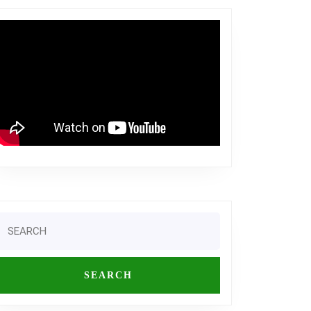
Search
or: