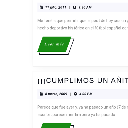
11
11 julio, 2011
|
9:30 AM
julio,
2011
Me tenéis que permitir que el post de hoy sea un p
hecho deportivo histórico en el fútbol español c
Leer
Leer más
más
¡¡¡CUMPLIMOS UN AÑIT
8
8 marzo, 2009
|
4:00 PM
marzo,
2009
Parece que fue ayer y, ya ha pasado un año (7 d
escribir, parece mentira pero ya ha pasado