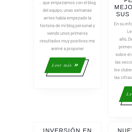
… que empezamos con el blog
EXACTAMENT
MEJO
del equipo, unas semanas
UN
SUS
antes había empezado la
AÑO…
En su in
historia de mi blog personal y
Le
viendo unos primeros
año, D
resultados muy positivos me
primer
animé a proponer
sobre el 
las secc
Leer
Leer más
los club
más
las cifr
Le
INVERSIÓN EN
NUE