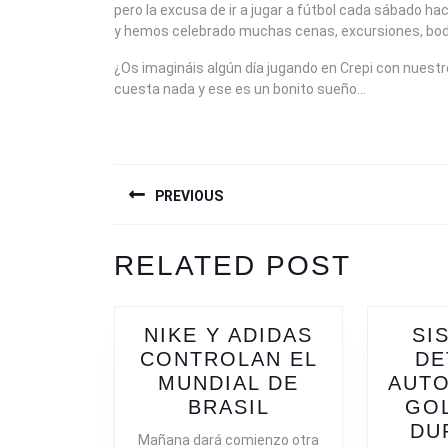
pero la excusa de ir a jugar a fútbol cada sábado 
y hemos celebrado muchas cenas, excursiones, boda
¿Os imagináis algún día jugando en Crepi con nuestros 
cuesta nada y ese es un bonito sueño…
NAVEGACIÓN
PREVIOUS
DE
ENTRADAS
Previous
RELATED POST
post:
NIKE Y ADIDAS
SI
CONTROLAN EL
DE
MUNDIAL DE
AUTO
NIKE
BRASIL
GOL
Y
DU
Mañana dará comienzo otra