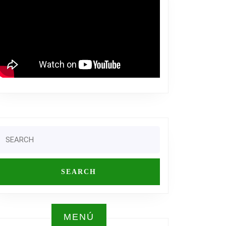
Search
or:
ONES
MENÚ