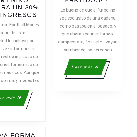
E
DEDÍCA
RA UN 30%
Lo bueno de que el fútbol no
EL
A
 INGRESOS
sea exclusivo de una cadena,
MODELO
GRABA
forme Football Money
como pasaba en el pasado, y
DE
PARTIDO
ague de este
que ahora según el torneo,
NEGOCIO
eloitte incluyó por
campeonato, final, etc… vayan
DEL
a vez información
cambiando los derechos
ESPANYOL
nivel de ingresos de
FEMENINO
iones femeninas de
MEJORA
Leer
Leer más
UN
es más ricos. Aunque
más
30%
as son muy modestas
SUS
INGRESOS
Leer
er más
más
VA FORMA