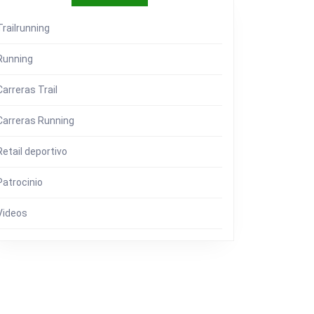
ORIO
Trailrunning
Running
Carreras Trail
Carreras Running
Retail deportivo
Patrocinio
Videos
I,