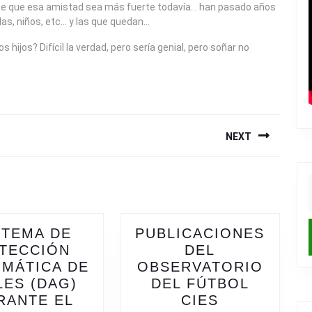
hace que esa amistad sea más fuerte todavía… han pasado años
s, niños, etc… y las que quedan…
hijos? Difícil la verdad, pero sería genial, pero soñar no
NEXT
Next
post:
f
STEMA DE
PUBLICACIONES
TECCIÓN
DEL
MÁTICA DE
OBSERVATORIO
ES (DAG)
DEL FÚTBOL
PUBLICACI
RANTE EL
CIES