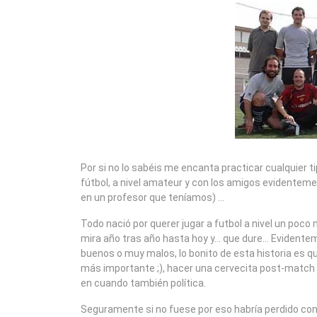
2008
Por si no lo sabéis me encanta practicar cualquier 
fútbol, a nivel amateur y con los amigos evidenteme
en un profesor que teníamos) …
Todo nació por querer jugar a futbol a nivel un poco 
mira año tras año hasta hoy y… que dure… Evidente
buenos o muy malos, lo bonito de esta historia es q
más importante ;), hacer una cervecita post-match 
en cuando también política.
Seguramente si no fuese por eso habría perdido co