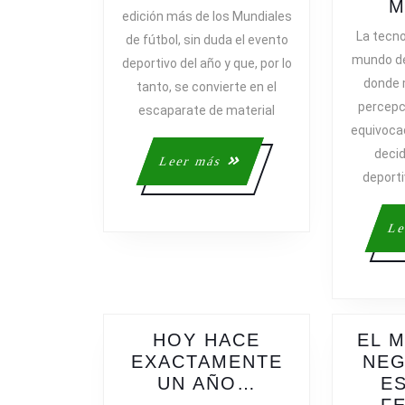
ADIDAS
M
edición más de los Mundiales
CONTROLAN
La tecnol
de fútbol, sin duda el evento
EL
mundo de
deportivo del año y que, por lo
MUNDIAL
donde 
tanto, se convierte en el
DE
percepc
escaparate de material
BRASIL
equivoca
deci
Leer
Leer más
deporti
más
Le
HOY HACE
EL 
EXACTAMENTE
NEG
HOY
UN AÑO…
E
HACE
F