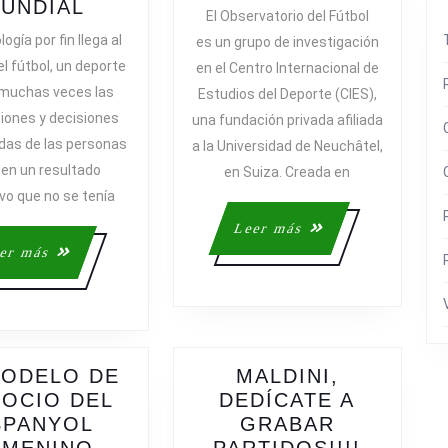
SISTEMA
DEL
UNDIAL
El Observatorio del Fútbol
DE
OBSERVAT
ogía por fin llega al
es un grupo de investigación
DETECCIÓN
DEL
l fútbol, un deporte
en el Centro Internacional de
AUTOMÁTICA
FÚTBOL
muchas veces las
Estudios del Deporte (CIES),
DE
CIES
iones y decisiones
una fundación privada afiliada
GOLES
das de las personas
a la Universidad de Neuchâtel,
(DAG)
den un resultado
DURANTE
en Suiza. Creada en
EL
vo que no se tenía
MUNDIAL
Leer
Leer más
más
Leer
er más
más
MODELO DE
MALDINI,
OCIO DEL
DEDÍCATE A
SPANYOL
GRABAR
MALDIN
EMENINO
PARTIDOS!!!!