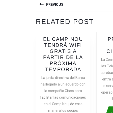
PREVIOUS
DE
ENTRADAS
Previous
Next
RELATED POST
post:
post:
EL CAMP NOU
P
TENDRÁ WIFI
GRATIS A
C
PARTIR DE LA
La Com
PRÓXIMA
las Te
EL
TEMPORADA
aprobad
CAMP
La junta directiva del Barça
entra 
NOU
ha llegado a un acuerdo con
el ser
TENDRÁ
la compañía Cisco para
operado
WIFI
facilitar las comunicaciones
GRATIS
en el Camp Nou, de esta
A
manera los socios
PARTIR