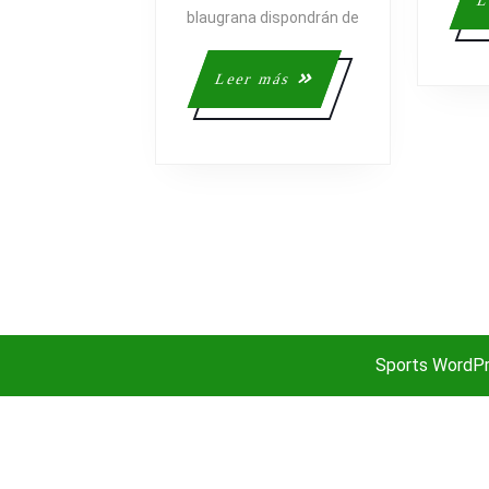
L
DE
blaugrana dispondrán de
LA
PRÓXIMA
Leer
Leer más
TEMPORAD
más
Sports WordP