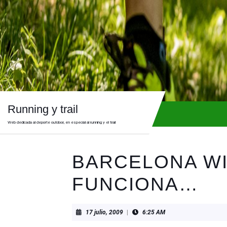
Skip
to
content
Skip
to
content
Running y trail
Web dedicada al deporte outdoor, en especial al running y el trail
BARCELONA WI
FUNCIONA…
17
17 julio, 2009
|
6:25 AM
julio,