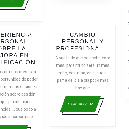
más
ERIENCIA
CAMBIO
ERSONAL
PERSONAL Y
CAMB
OBRE LA
PROFESIONAL…
PERS
JORA EN
A punto de que se acabe este
EXPERIENCIA
Y
IFICACIÓN
mes, para mí no será un mes
PERSONAL
PROF
os últimos meses he
más, de rutina, en el que a
,
SOBRE
 oportunidad de poder
parte del día a día poco más
ORY
LA
 numerosas sesiones
hay que
MEJORA
ción sobre gestión
EN
mpo, planificación,
PLANIFICACIÓN
Leer
Leer más
cias, … que poco a
más
e ido incorporando