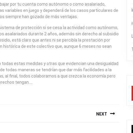
trabajar por tu cuenta como autónomo o como asalariado,
 variables en juego y dependerá de los casos particulares de
iados siempre han gozado de más ventajas.
sistema de protección si se cesa la actividad como autónomo,
los asalariados durante 2 años, además sin derecho al subsidio
idio, está claro que antes ni se percibía la prestación por
ón histórica de este colectivo que, aunque 6 meses no sean
o todas estas medidas y otras que evidencian una desigualdad
 de todas maneras se tendrían que dar más facilidades a la
, al final, todos colaboramos a que crezca la economía pero
erechos tengan….
NEXT
Next