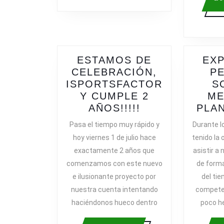
ESTAMOS DE
EXP
CELEBRACIÓN,
P
ISPORTSFACTOR
S
Y CUMPLE 2
ME
ESTAMOS
AÑOS!!!!!
PLAN
DE
Pasa el tiempo muy rápido y
Durante l
CELEBRACIÓN
hoy viernes 1 de julio hace
tenido la
ISPORTSFACT
exactamente 2 años que
asistir a
CUMPLE
comenzamos con este nuevo
de forma
2
e ilusionante proyecto por
del tie
AÑOS!!!!!
nuestra cuenta intentando
competen
haciéndonos hueco dentro
poco h