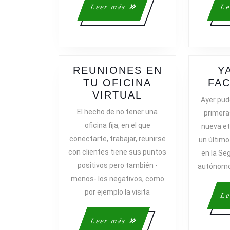
Leer
Leer más
Le
más
REUNIONES EN
Y
TU OFICINA
FAC
REUNIONES
VIRTUAL
Ayer pude
EN
El hecho de no tener una
primera
TU
oficina fija, en el que
nueva et
OFICINA
conectarte, trabajar, reunirse
un último
VIRTUAL
con clientes tiene sus puntos
en la Se
positivos pero también -
autónomo 
menos- los negativos, como
por ejemplo la visita
Le
Leer
Leer más