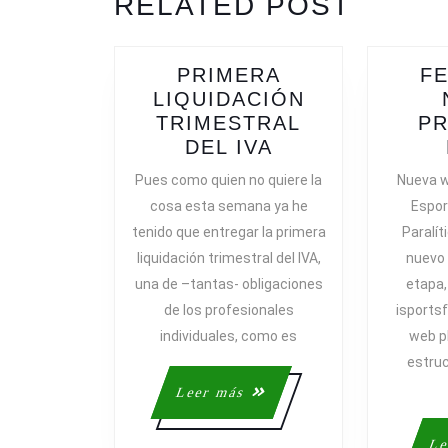
RELATED POST
post:
PRIMERA
FE
LIQUIDACIÓN
TRIMESTRAL
P
PRIMERA
DEL IVA
LIQUIDACIÓN
Pues como quien no quiere la
Nueva w
TRIMESTRAL
cosa esta semana ya he
Espor
DEL
tenido que entregar la primera
Paralít
IVA
liquidación trimestral del IVA,
nuevo 
una de –tantas- obligaciones
etapa,
de los profesionales
isports
individuales, como es
web p
estru
Leer
Leer más
más
Le