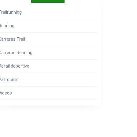
Trailrunning
Running
Carreras Trail
IO
Carreras Running
ONAL
Retail deportivo
ESIONAL…
Patrocinio
Videos