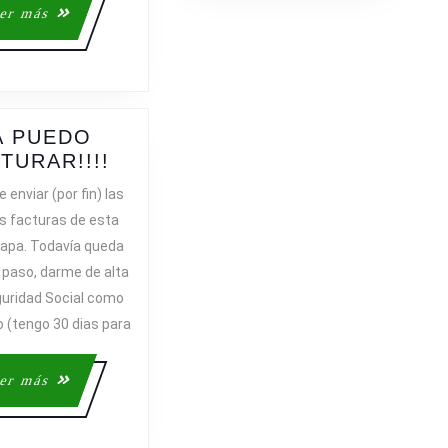
Leer
er más
más
A PUEDO
YA
TURAR!!!!
PUEDO
 enviar (por fin) las
FACTURAR!!!!
s facturas de esta
apa. Todavía queda
 paso, darme de alta
guridad Social como
(tengo 30 dias para
Leer
er más
más