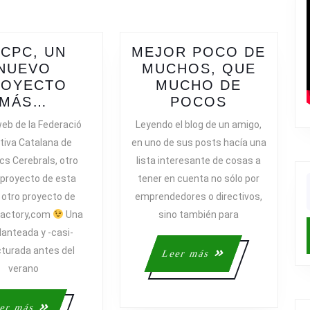
post:
CPC, UN
MEJOR POCO DE
NUEVO
MUCHOS, QUE
ROYECTO
MUCHO DE
FECPC,
MEJOR
MÁS…
POCOS
UN
POCO
eb de la Federació
Leyendo el blog de un amigo,
NUEVO
DE
tiva Catalana de
en uno de sus posts hacía una
PROYECTO
MUCHOS,
ics Cerebrals, otro
lista interesante de cosas a
MÁS…
QUE
proyecto de esta
tener en cuenta no sólo por
MUCHO
f
 otro proyecto de
emprendedores o directivos,
DE
factory,com
Una
sino también para
POCOS
lanteada y -casi-
cturada antes del
Leer
Leer más
más
verano
Leer
er más