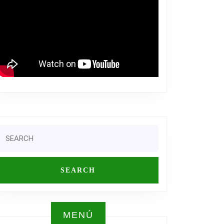
Search
or:
MENÚ