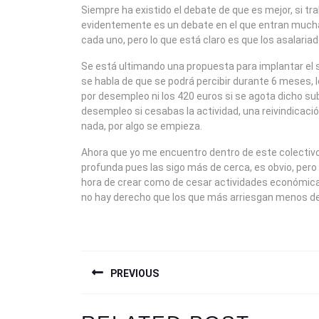
2009
Siempre ha existido el debate de que es mejor, si 
evidentemente es un debate en el que entran muchas
cada uno, pero lo que está claro es que los asalar
Se está ultimando una propuesta para implantar el 
se habla de que se podrá percibir durante 6 meses, 
por desempleo ni los 420 euros si se agota dicho subs
desempleo si cesabas la actividad, una reivindicaci
nada, por algo se empieza.
Ahora que yo me encuentro dentro de este colectiv
profunda pues las sigo más de cerca, es obvio, pero
hora de crear como de cesar actividades económicas
no hay derecho que los que más arriesgan menos d
NAVEGACIÓN
PREVIOUS
DE
ENTRADAS
Previous