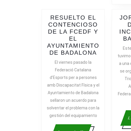
RESUELTO EL
JO
CONTENCIOSO
DE LA FCEDF Y
IN
EL
B
AYUNTAMIENTO
Est
RESUELT
DE BADALONA
tuvimos
EL
El viernes pasado la
a una 
CONTENC
Federació Catalana
se or
DE
d’Esports per a persones
Tri
LA
amb Discapacitat Física y el
A
FCEDF
Ayuntamiento de Badalona
Y
Federa
sellaron un acuerdo para
EL
AYUNTAM
solventar el problema con la
DE
gestión del equipamiento
L
BADALON