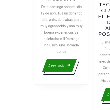
GRAN
TEC
Este domingo pasado, día
JORNADA
CL
12 de abril, fue un domingo
DE
EL 
diferente, de trabajo pero
DOMINGO
muy agradecido y una muy
INCLUSIVO
A
buena experiencia. Se
POS
celebraba el II Domingo
El ma
Inclusivo, una Jornada
fin
donde
debate
mes de
Leer
Leer más
Cata
más
person
Físic
L