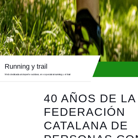
Skip
to
content
Skip
to
content
Running y trail
Web dedicada al deporte outdoor, en especial al running y el trail
40 AÑOS DE LA
FEDERACIÓN
CATALANA DE