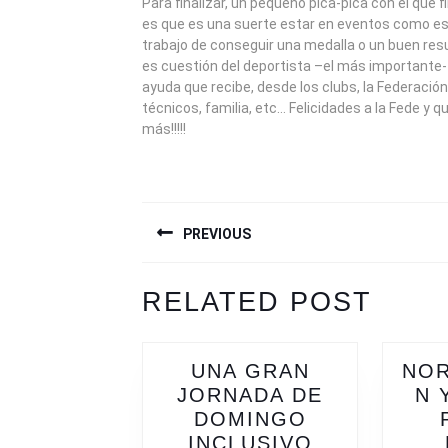
Para finalizar, un pequeño pica-pica con el que fi
es que es una suerte estar en eventos como est
trabajo de conseguir una medalla o un buen res
es cuestión del deportista –el más importante- 
ayuda que recibe, desde los clubs, la Federación
técnicos, familia, etc… Felicidades a la Fede 
más!!!!!
NAVEGACIÓN
PREVIOUS
DE
ENTRADAS
Previous
Next
RELATED POST
post:
post:
UNA GRAN
NOR
JORNADA DE
N 
DOMINGO
UNA
INCLUSIVO