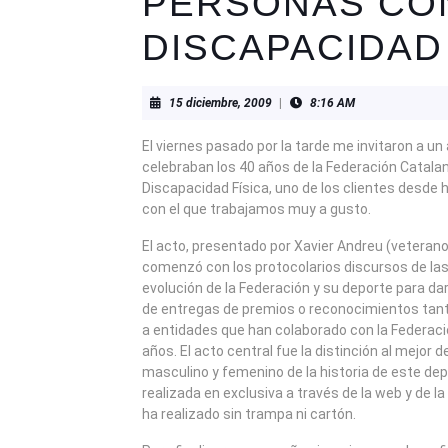
PERSONAS CO
DISCAPACIDAD 
15
15 diciembre, 2009
|
8:16 AM
diciembre,
2009
El viernes pasado por la tarde me invitaron a un
celebraban los 40 años de la Federación Catal
Discapacidad Física, uno de los clientes desde
con el que trabajamos muy a gusto.
El acto, presentado por Xavier Andreu (veterano
comenzó con los protocolarios discursos de las
evolución de la Federación y su deporte para da
de entregas de premios o reconocimientos tan
a entidades que han colaborado con la Federac
años. El acto central fue la distinción al mejor 
masculino y femenino de la historia de este dep
realizada en exclusiva a través de la web y de l
ha realizado sin trampa ni cartón.