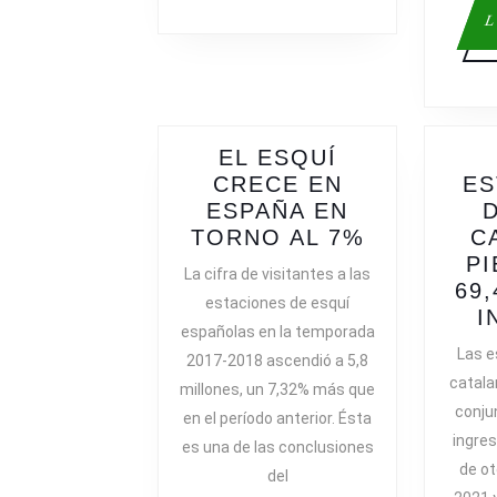
L
EL ESQUÍ
CRECE EN
ES
ESPAÑA EN
EL
TORNO AL 7%
C
ESQUÍ
PI
La cifra de visitantes a las
CRECE
69
estaciones de esquí
EN
I
españolas en la temporada
ESPAÑA
Las e
2017-2018 ascendió a 5,8
EN
catala
millones, un 7,32% más que
TORNO
conju
en el período anterior. Ésta
AL
ingre
7%
es una de las conclusiones
de ot
del