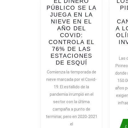
EL DINERO
LO
PÚBLICO SE LA
PI
JUEGA EN LA
NIEVE EN EL
CA
AÑO DEL
A L
COVID:
OLÍ
CONTROLA EL
IN
76% DE LAS
ESTACIONES
Las 
EL
DE ESQUÍ
Pirine
DINERO
Comienza la temporada de
donde 
PÚBLICO
nieve marcada por el Covid-
150.0
SE
19. El estallido de la
años p
LA
pandemia irrumpió en el
exigie
JUEGA
sector con la última
EN
infra
campaña a punto de
LA
NIEVE
terminar, pero en 2020-2021
EN
el
L