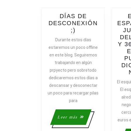
DÍAS DE
DESCONEXIÓN
ESP
DÍAS
;)
J
DE
DE
Durante estos días
DESCONEXIÓN
Y 3
estaremos un poco offline
;)
E
en este blog. Seguiremos
P
trabajando en algún
DI
prpyecto pero sobretodo
dedicaremos estos días a
El esquí
descansar y desconectar
El es
un poco para recargar pilas
alred
para
negoc
cerca
Leer
Leer más
euros e
más