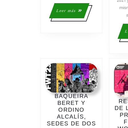
2021 
mism
Leer
Leer más
a
más
L
BAQUEIRA
RE
BERET Y
DE 
ORDINO
PR
ALCALÍS,
F
SEDES DE DOS