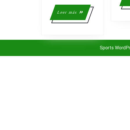
EL
AÑO
Leer
Leer más
DEL
más
COVID:
CONTROLA
EL
76%
Sports WordP
DE
LAS
ESTACIONE
DE
ESQUÍ