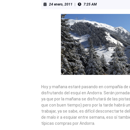
24
24 enero, 2011
|
7:25 AM
enero,
2011
Hoy y mañana estaré pasando en compañía de u
disfrutando del esquí en Andorra. Serán jorna
ya que por la mañana se disfrutará de las pist
que con buen tiempo) pero por la tarde habrá u
trabajar, ya se sabe, es difícil desconectarte del
de malo ir a esquiar entre semana, eso sí tamb
típicas compras por Andorra.