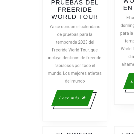
WO
PRUEBAS DEL
EN
FREERIDE
BAQUEIRA
WORLD TOUR
El s
BERET
doming
Ya se conoce el calendario
Y
para la
de pruebas para la
ORDINO
temp
temporada 2023 del
ALCALÍS,
World 
Freeride World Tour, que
SEDES
dí
incluye destinos de freeride
DE
altame
fabulosos por todo el
DOS
PRUEBAS
mundo. Los mejores atletas
DEL
del mundo
L
FREERIDE
WORLD
Leer
Leer más
TOUR
más