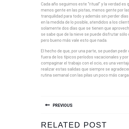
Cada año seguimos este “ritual” y la verdad es 
menos gente en las pistas, menos gente por las
tranquilidad para todo y además sin perder días 
en la medida de lo posible, atendidos a los clien
solamente dos días que se tienen que aprovech
se sabe que de la nieve se puede disfrutar sól
pero bueno más vale esto que nada.
El hecho de que, por una parte, se puedan pedir
fuera de los típicos períodos vacacionales y por
compaginar el trabajo con el ocio, es una ventaj
realizar estas salidas que siempre se agradecen
rutina semanal con las pilas un poco más carg
NAVEGACIÓN
PREVIOUS
DE
ENTRADAS
Previous
Next
RELATED POST
post:
post: