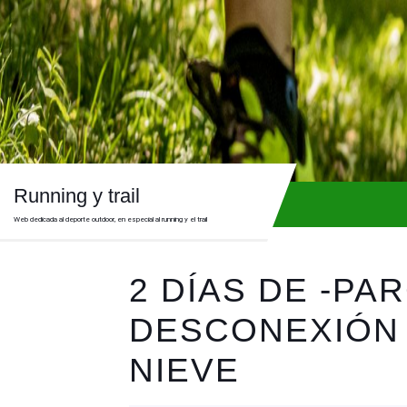
Skip
to
content
Skip
to
content
Running y trail
Web dedicada al deporte outdoor, en especial al running y el trail
2 DÍAS DE -PAR
DESCONEXIÓN 
NIEVE