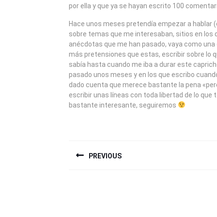
por ella y que ya se hayan escrito 100 comentar
Hace unos meses pretendía empezar a hablar (
sobre temas que me interesaban, sitios en los 
anécdotas que me han pasado, vaya como una es
más pretensiones que estas, escribir sobre lo 
sabía hasta cuando me iba a durar este caprich
pasado unos meses y en los que escribo cuan
dado cuenta que merece bastante la pena «per
escribir unas líneas con toda libertad de lo que 
bastante interesante, seguiremos
NAVEGACIÓN
PREVIOUS
DE
ENTRADAS
Previous
Next
post:
post: