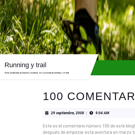
Skip
to
content
Skip
to
content
Running y trail
Web dedicada al deporte outdoor, en especial al running y el trail
100 COMENTARIO
29
29 septiembre, 2008
|
9:04 AM
septiembre,
2008
Este es el comentario número 100 de este blog!!
después de empezar esta aventura en marzo t