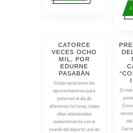
L
CATORCE
PRE
VECES OCHO
DE
MIL, POR
EDURNE
C
CATORCE
PASABÁN
“CO
VECES
Estas vacaciones las
OCHO
El miér
aprovecharemos para
MIL,
prese
ponernos al día de
POR
(Corne
diferentes lecturas, todas
EDURNE
versión
ellas relacionadas
PASABÁN
del
evidentemente con el
Caste
mundo del deporte, uno de