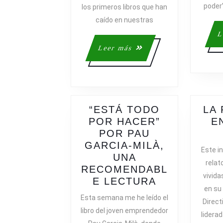
poder
los primeros libros que han
caído en nuestras
L
Leer
Leer más
más
“ESTÁ TODO
LA
POR HACER”
E
POR PAU
GARCIA-MILÀ,
Este in
UNA
relat
RECOMENDABL
vivida
“ESTÁ
E LECTURA
en su
TODO
Esta semana me he leído el
Direct
POR
libro del joven emprendedor
lidera
HACER”