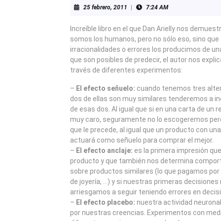
25
25 febrero, 2011
|
7:24 AM
febrero,
2011
Increíble libro en el que Dan Arielly nos demuestr
somos los humanos, pero no sólo eso, sino qu
irracionalidades o errores los producimos de u
que son posibles de predecir, el autor nos explic
través de diferentes experimentos:
–
El efecto señuelo:
cuando tenemos tres alter
dos de ellas son muy similares tenderemos a inc
de esas dos. Al igual que si en una carta de un 
muy caro, seguramente no lo escogeremos pero
que le precede, al igual que un producto con una 
actuará como señuelo para comprar el mejor.
–
El efecto anclaje:
es la primera impresión qu
producto y que también nos determina compor
sobre productos similares (lo que pagamos por 
de joyería, …) y si nuestras primeras decisione
arriesgamos a seguir teniendo errores en decis
–
El efecto placebo:
nuestra actividad neurona
por nuestras creencias. Experimentos con me