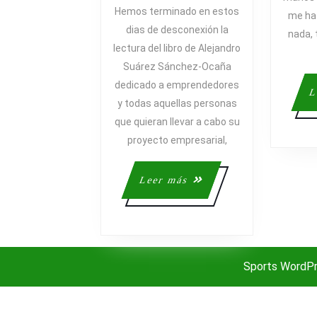
RECOMENDA
Hemos terminado en estos
me ha
“HA
dias de desconexión la
nada, 
LLEGADO
lectura del libro de Alejandro
LA
Suárez Sánchez-Ocaña
HORA
dedicado a emprendedores
DE
L
y todas aquellas personas
MONTAR
TU
que quieran llevar a cabo su
EMPRESA”
proyecto empresarial,
Leer
Leer más
más
Sports WordP