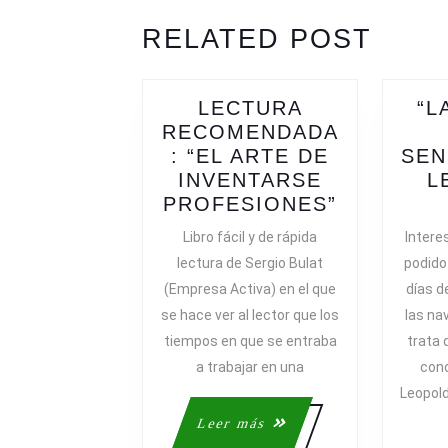
ENTRADAS
Previous
Next
RELATED POST
post:
post:
LECTURA
“L
RECOMENDADA
: “EL ARTE DE
SEN
INVENTARSE
L
LECTURA
PROFESIONES”
RECOMEN
Libro fácil y de rápida
Intere
“EL
lectura de Sergio Bulat
podido 
ARTE
(Empresa Activa) en el que
días d
DE
se hace ver al lector que los
las na
INVENTA
tiempos en que se entraba
trata 
PROFESI
a trabajar en una
con
Leopold
Leer
Leer más
más