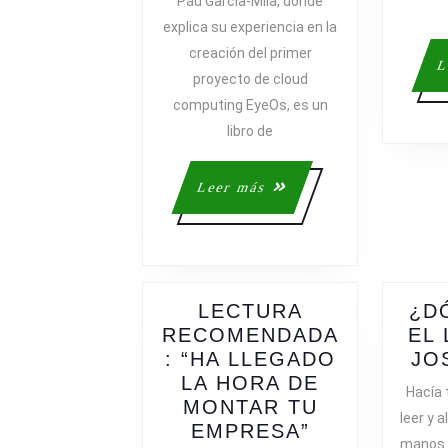
Pau Garcia-Milà, donde
POR
explica su experiencia en la
PAU
creación del primer
GARCIA-
L
proyecto de cloud
MILÀ,
UNA
computing EyeOs, es un
RECOMEND
libro de
LECTURA
Leer
Leer más
más
LECTURA
¿D
RECOMENDADA
EL 
: “HA LLEGADO
JO
LA HORA DE
Hacía 
MONTAR TU
leer y a
LECTURA
EMPRESA”
manos y