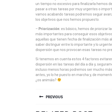
un tiempo no excesivo para finalizarla hemos d
pasar a otras tareas por muy urgentes o import
vamos acabando tareas podremos seguir avan
los objetivos que nos hemos propuesto.
–
Priorización:
es básico, hemos de priorizar la
más importantes para conseguir esos objetivos 
aquellas que tienen fecha de finalización más a
saber distinguir entre lo importante y lo urgente
dispersión que nos provocan esas tareas no pre
Si tenemos en cuenta estos 4 factores evitare
dispersión en las tareas del día a día y, segura
incluso menos horas podremos ser mucho más
antes, yo lo he puesto en marcha y, de moment
¿os animáis?
NAVEGACIÓN
PREVIOUS
DE
ENTRADAS
Previous
Next