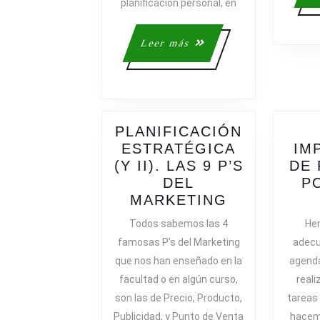
planificación personal, en
Leer
Leer más
más
PLANIFICACIÓN
ESTRATÉGICA
IM
(Y II). LAS 9 P’S
DE 
DEL
P
PLANIFICA
MARKETING
ESTRATÉGI
Todos sabemos las 4
Hem
(Y
famosas P’s del Marketing
adecu
II).
que nos han enseñado en la
agend
LAS
facultad o en algún curso,
reali
9
son las de Precio, Producto,
tareas 
P’S
Publicidad, y Punto de Venta
hacemo
DEL