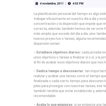
4
4 noviembre, 2011
|
4:02 PM
noviembre,
2011
La planificación personal del tiempo es algo in
trabajar eficazmente en nuestro día a día y evita
concentración o la dispersión que impide que 
correcta, además también hemos de ver este
más amplio que excede del día a día, sino tamb
nuevos proyectos o tareas, alguna recomendaci
dispersión serían:
–
Establece objetivos diarios:
cada jornada n
unos objetivos o tareas a finalizar sí o sí, y la j
el fin de acabar esos objetivos diarios que nos
–
Dedica tiempo a desconectar:
tan important
realizar y acabar una tareas como el tiempo q
finalizada o cada cierto tiempo para desconect
pilas para proseguir con nuestras tareas, ese 
también tendría que estar establecido y, adem
recomendable.
–
Acaba lo que empiezas:
si se empieza una ta