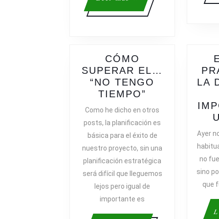
más
CÓMO
SUPERAR EL…
PR
“NO TENGO
LA 
CÓMO
TIEMPO”
SUPERAR
IMP
Como he dicho en otros
EL…
posts, la planificación es
“NO
Ayer n
básica para el éxito de
TENGO
habitu
nuestro proyecto, sin una
TIEMPO”
no fue
planificación estratégica
sino po
será difícil que lleguemos
que f
lejos pero igual de
importante es
L