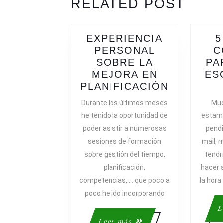
RELATED POST
post:
post:
EXPERIENCIA
5
PERSONAL
C
SOBRE LA
PA
MEJORA EN
ES
EXPERIE
PLANIFICACIÓN
PERSONA
Durante los últimos meses
Muc
SOBRE
he tenido la oportunidad de
estam
LA
poder asistir a numerosas
pendi
MEJORA
sesiones de formación
mail, 
EN
sobre gestión del tiempo,
tendr
PLANIFIC
planificación,
hacer s
competencias, … que poco a
la hora
poco he ido incorporando
L
Leer
Leer más