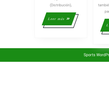
MARKETIN
(Distribución),
tambié
pa
Leer
Leer más
más
L
Sports WordP