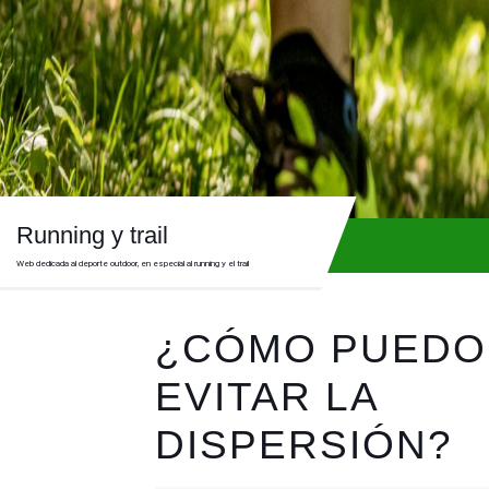
Skip
to
content
Skip
to
content
Running y trail
Web dedicada al deporte outdoor, en especial al running y el trail
¿CÓMO PUEDO
EVITAR LA
DISPERSIÓN?