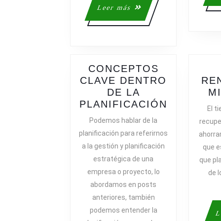
Leer
Leer más
más
CONCEPTOS
CLAVE DENTRO
RE
DE LA
M
CONCEP
PLANIFICACIÓN
El t
CLAVE
Podemos hablar de la
recupe
DENTRO
planificación para referirnos
ahorrar
DE
a la gestión y planificación
que e
LA
estratégica de una
que pla
PLANIFIC
empresa o proyecto, lo
de l
abordamos en posts
anteriores, también
podemos entender la
L